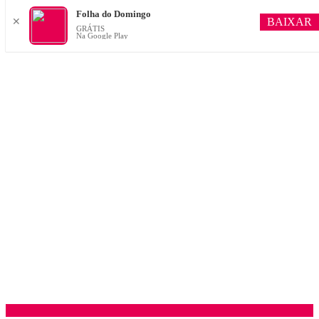
Folha do Domingo
BAIXAR
✕
GRÁTIS
Na Google Play