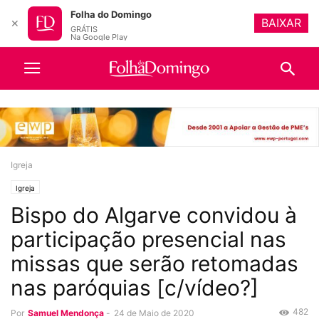
Folha do Domingo
BAIXAR
✕
GRÁTIS
Na Google Play
Igreja
Igreja
Bispo do Algarve convidou à
participação presencial nas
missas que serão retomadas
nas paróquias [c/vídeo?]
482
Por
Samuel Mendonça
-
24 de Maio de 2020