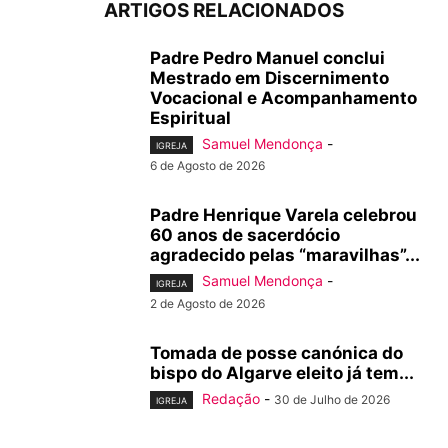
ARTIGOS RELACIONADOS
Padre Pedro Manuel conclui
Mestrado em Discernimento
Vocacional e Acompanhamento
Espiritual
Samuel Mendonça
-
IGREJA
6 de Agosto de 2026
Padre Henrique Varela celebrou
60 anos de sacerdócio
agradecido pelas “maravilhas”...
Samuel Mendonça
-
IGREJA
2 de Agosto de 2026
Tomada de posse canónica do
bispo do Algarve eleito já tem...
Redação
-
30 de Julho de 2026
IGREJA