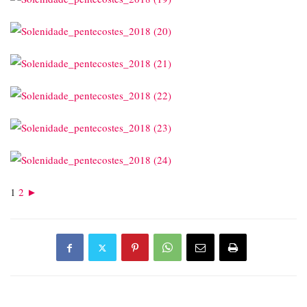
1
2
►