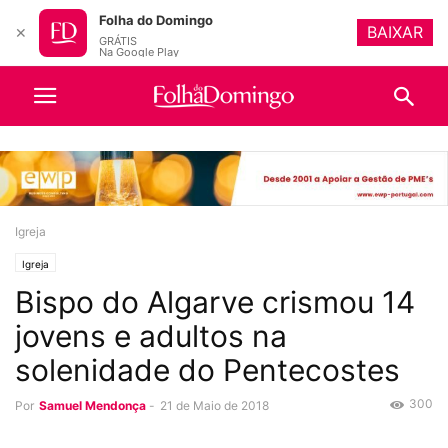
Folha do Domingo
BAIXAR
✕
GRÁTIS
Na Google Play
Igreja
Igreja
Bispo do Algarve crismou 14
jovens e adultos na
solenidade do Pentecostes
300
Por
Samuel Mendonça
-
21 de Maio de 2018