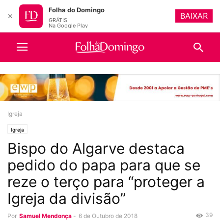
Folha do Domingo
BAIXAR
✕
GRÁTIS
Na Google Play
Igreja
Igreja
Bispo do Algarve destaca
pedido do papa para que se
reze o terço para “proteger a
Igreja da divisão”
39
Por
Samuel Mendonça
-
6 de Outubro de 2018