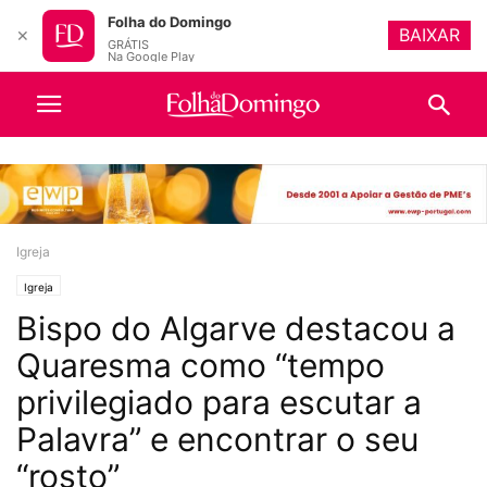
Folha do Domingo
BAIXAR
✕
GRÁTIS
Na Google Play
Igreja
Igreja
Bispo do Algarve destacou a
Quaresma como “tempo
privilegiado para escutar a
Palavra” e encontrar o seu
“rosto”