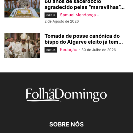
60 anos de sacerdócio
agradecido pelas “maravilhas”...
Samuel Mendonça
-
IGREJA
2 de Agosto de 2026
Tomada de posse canónica do
bispo do Algarve eleito já tem...
Redação
-
30 de Julho de 2026
IGREJA
SOBRE NÓS