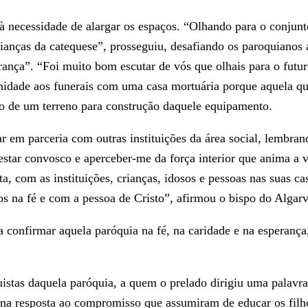
à necessidade de alargar os espaços. “Olhando para o conjunt
rianças da catequese”, prosseguiu, desafiando os paroquianos
ança”. “Foi muito bom escutar de vós que olhais para o futur
nidade aos funerais com uma casa mortuária porque aquela que
ão de um terreno para construção daquele equipamento.
r em parceria com outras instituições da área social, lembra
estar convosco e aperceber-me da força interior que anima a v
, com as instituições, crianças, idosos e pessoas nas suas ca
os na fé e com a pessoa de Cristo”, afirmou o bispo do Algarv
 confirmar aquela paróquia na fé, na caridade e na esperança, 
stas daquela paróquia, a quem o prelado dirigiu uma palavra
 na resposta ao compromisso que assumiram de educar os filho