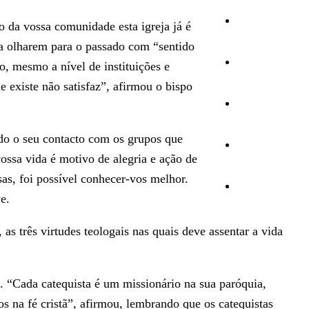
Cultura
o da vossa comunidade esta igreja já é
 a olharem para o passado com “sentido
Ambiente
o, mesmo a nível de instituições e
 existe não satisfaz”, afirmou o bispo
Desporto
ndo o seu contacto com os grupos que
Opinião
ossa vida é motivo de alegria e ação de
sas, foi possível conhecer-vos melhor.
Vídeos
e.
as três virtudes teologais nas quais deve assentar a vida
. “Cada catequista é um missionário na sua paróquia,
s na fé cristã”, afirmou, lembrando que os catequistas