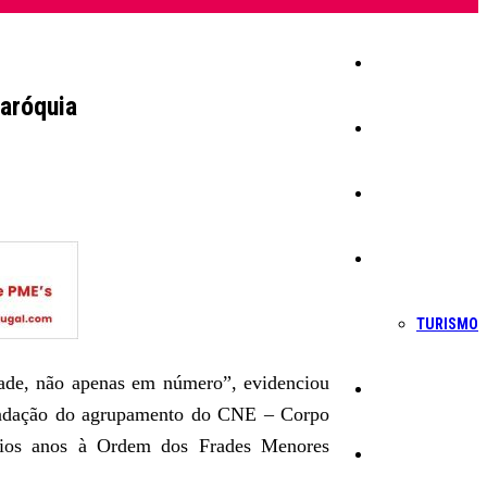
Início
paróquia
Igreja
Sociedade
Economia
TURISMO
dade, não apenas em número”, evidenciou
Política
fundação do agrupamento do CNE – Corpo
ários anos à Ordem dos Frades Menores
Educação