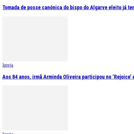
Tomada de posse canónica do bispo do Algarve eleito já tem
Igreja
Aos 84 anos, irmã Arminda Oliveira participou no ‘Rejoice’