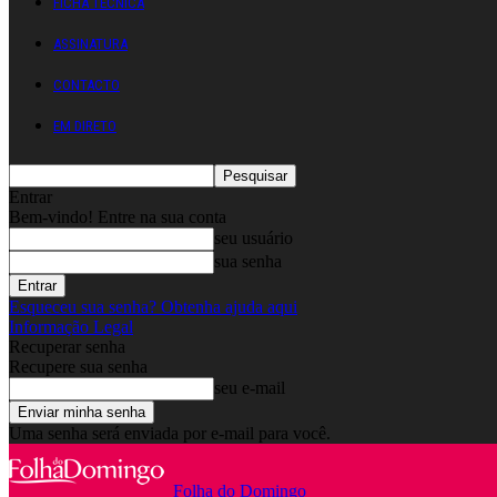
FICHA TÉCNICA
ASSINATURA
CONTACTO
EM DIRETO
Entrar
Bem-vindo! Entre na sua conta
seu usuário
sua senha
Esqueceu sua senha? Obtenha ajuda aqui
Informação Legal
Recuperar senha
Recupere sua senha
seu e-mail
Uma senha será enviada por e-mail para você.
Folha do Domingo