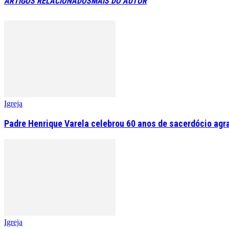
ARTIGOS RELACIONADOS
MAIS DO AUTOR
Igreja
Padre Henrique Varela celebrou 60 anos de sacerdócio agr
Igreja