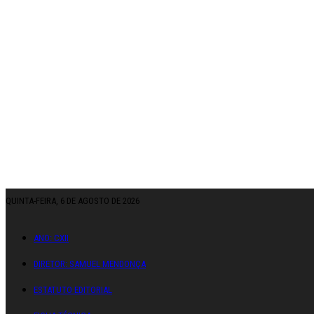
QUINTA-FEIRA, 6 DE AGOSTO DE 2026
ANO: CXII
DIRETOR: SAMUEL MENDONÇA
ESTATUTO EDITORIAL