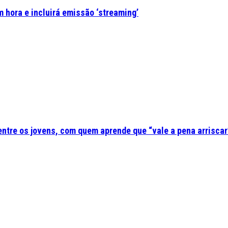
 hora e incluirá emissão ‘streaming’
 entre os jovens, com quem aprende que “vale a pena arriscar