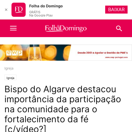
Folha do Domingo
BAIXAR
✕
GRÁTIS
Na Google Play
Igreja
Igreja
Bispo do Algarve destacou
importância da participação
na comunidade para o
fortalecimento da fé
[c/vídeo?]