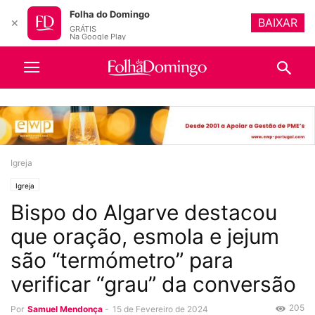
Folha do Domingo
BAIXAR
✕
GRÁTIS
Na Google Play
Igreja
Igreja
Bispo do Algarve destacou
que oração, esmola e jejum
são “termómetro” para
verificar “grau” da conversão
205
Por
Samuel Mendonça
-
15 de Fevereiro de 2024