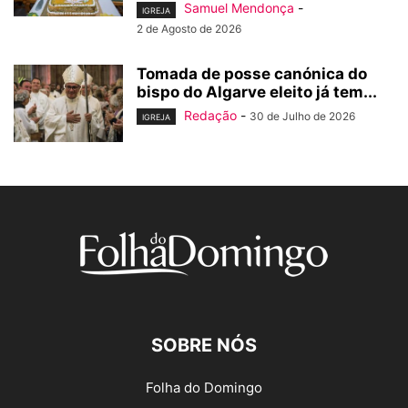
Samuel Mendonça
-
IGREJA
2 de Agosto de 2026
Tomada de posse canónica do
bispo do Algarve eleito já tem...
Redação
-
30 de Julho de 2026
IGREJA
SOBRE NÓS
Folha do Domingo