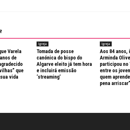
R
Igreja
Igreja
que Varela
Tomada de posse
Aos 84 anos, 
 anos de
canónica do bispo do
Arminda Olive
agradecido
Algarve eleito já tem hora
participou no 
vilhas” que
e incluirá emissão
entre os jove
 sua vida
‘streaming’
quem aprende 
pena arriscar