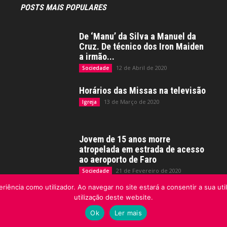
POSTS MAIS POPULARES
De ‘Manu’ da Silva a Manuel da
Cruz. De técnico dos Iron Maiden
a irmão...
12 de Abril de 2020
Sociedade
Horários das Missas na televisão
13 de Março de 2020
Igreja
Jovem de 15 anos morre
atropelada em estrada de acesso
ao aeroporto de Faro
21 de Fevereiro de 2020
Sociedade
riência como utilizador. Ao navegar no site estará a consentir a sua uti
utilização deste website.
Ok
Ler mais