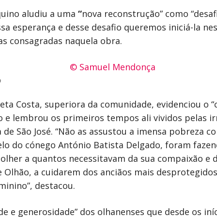
quino aludiu a uma
“
nova reconstrução” como “desafi
ssa esperança e desse desafio queremos iniciá-la nes
as consagradas naquela obra.
a
nieta Costa, superiora da comunidade, evidenciou o “
 e lembrou os primeiros tempos ali vividos pelas 
a de São José. “Não as assustou a imensa pobreza 
elo do cónego António Batista Delgado, foram fazend
olher a quantos necessitavam da sua compaixão e 
e Olhão, a cuidarem dos anciãos mais desprotegidos
eminino”, destacou.
dade e generosidade” dos olhanenses que desde os in