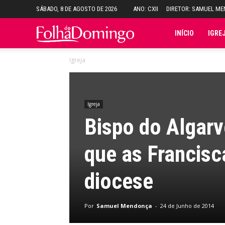
SÁBADO, 8 DE AGOSTO DE 2026
ANO: CXII
DIRETOR: SAMUEL M
Folha
INÍCIO
IGRE
Igreja
do
Domingo
Igreja
Bispo do Algarv
que as Francisc
diocese
Por
Samuel Mendonça
-
24 de Junho de 2014