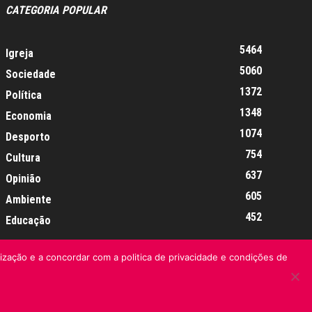
CATEGORIA POPULAR
5464
Igreja
5060
Sociedade
1372
Política
1348
Economia
1074
Desporto
754
Cultura
637
Opinião
605
Ambiente
452
Educação
lização e a concordar com a politica de privacidade e condições de
Informação Legal
Made by algarIT.pt