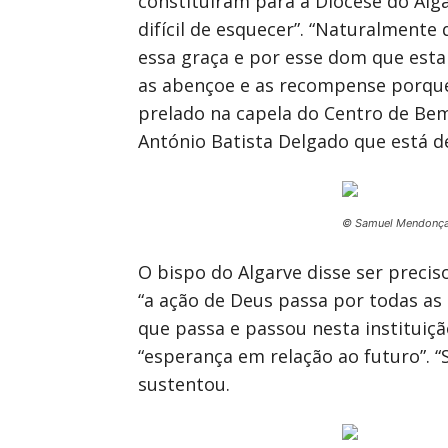
constituíram para a Diocese do Alga
difícil de esquecer”. “Naturalment
essa graça e por esse dom que est
as abençoe e as recompense porque 
prelado na capela do Centro de Bem
António Batista Delgado que está d
© Samuel Mendonç
O bispo do Algarve disse ser precis
“a ação de Deus passa por todas as 
que passa e passou nesta instituiç
“esperança em relação ao futuro”. 
sustentou.