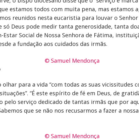
rve, o bispo diocesano disse que o “serviço e marca
e que estamos todos com muita pena, mas estamos a
amos reunidos nesta eucaristia para louvar o Senho
só Deus pode medir tanta generosidade, tanta doaç
-Estar Social de Nossa Senhora de Fátima, institui
esde a fundação aos cuidados das irmãs.
a
o olhar para a vida “com todas as suas vicissitudes 
situações”. “É este espírito de fé em Deus, de grat
ão pelo serviço dedicado de tantas irmãs que por aq
“Sabemos que se não nos recusarmos a fazer a nossa 