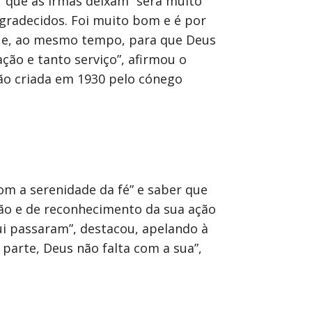
” que as irmãs deixam “será muito
gradecidos. Foi muito bom e é por
r e, ao mesmo tempo, para que Deus
ão e tanto serviço”, afirmou o
ção criada em 1930 pelo cónego
com a serenidade da fé” e saber que
idão e de reconhecimento da sua ação
ui passaram”, destacou, apelando à
parte, Deus não falta com a sua”,