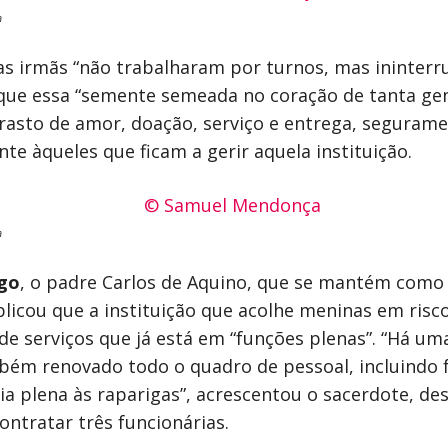
a
s irmãs “não trabalharam por turnos, mas ininterr
 que essa “semente semeada no coração de tanta ge
rasto de amor, doação, serviço e entrega, segurame
te àqueles que ficam a gerir aquela instituição.
a
go
, o padre Carlos de Aquino, que se mantém como
licou que a instituição que acolhe meninas em risc
 de serviços que já está em “funções plenas”. “Há u
ambém renovado todo o quadro de pessoal, incluindo f
cia plena às raparigas”, acrescentou o sacerdote, d
ontratar três funcionárias.