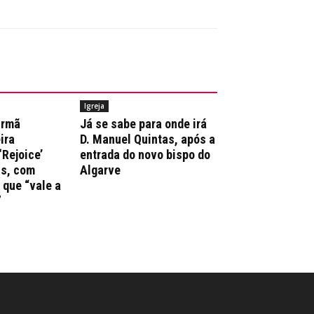
Igreja
irmã
Já se sabe para onde irá
ira
D. Manuel Quintas, após a
‘Rejoice’
entrada do novo bispo do
ns, com
Algarve
que “vale a
”