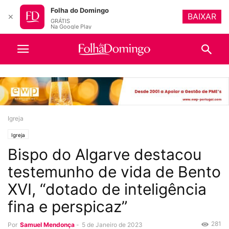
Folha do Domingo
BAIXAR
✕
GRÁTIS
Na Google Play
Igreja
Igreja
Bispo do Algarve destacou
testemunho de vida de Bento
XVI, “dotado de inteligência
fina e perspicaz”
281
Por
Samuel Mendonça
-
5 de Janeiro de 2023