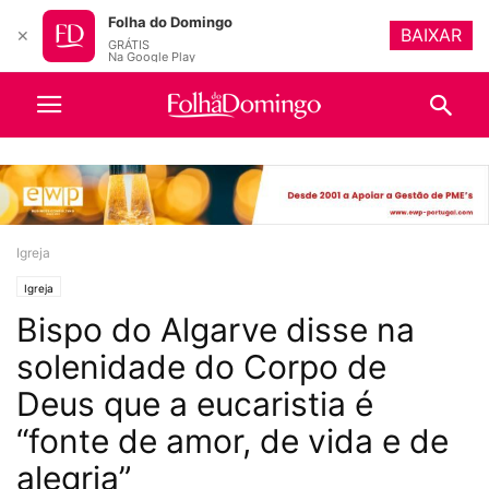
Folha do Domingo
BAIXAR
✕
GRÁTIS
Na Google Play
Igreja
Igreja
Bispo do Algarve disse na
solenidade do Corpo de
Deus que a eucaristia é
“fonte de amor, de vida e de
alegria”