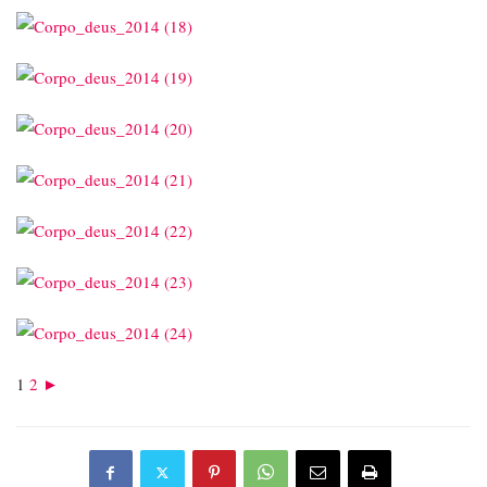
1
2
►