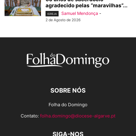
agradecido pelas “maravilhas”...
Samuel Mendonça
-
IGREJA
2 de Agosto de 2026
SOBRE NÓS
Folha do Domingo
Contato:
folha.domingo@diocese-algarve.pt
SIGA-NOS