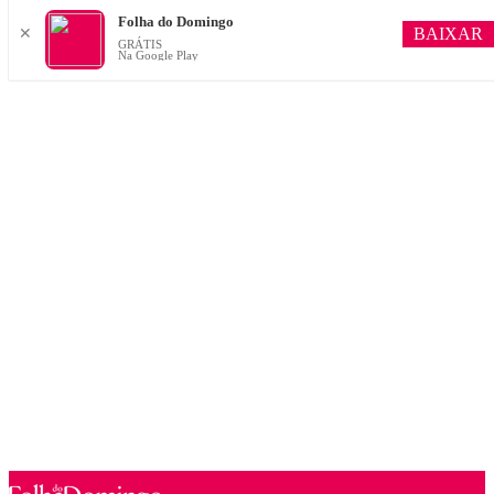
Folha do Domingo
BAIXAR
✕
GRÁTIS
Na Google Play