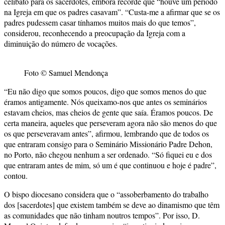
celibato para os sacerdotes, embora recorde que “houve um período
na Igreja em que os padres casavam”. “Custa-me a afirmar que se os
padres pudessem casar tínhamos muitos mais do que temos”,
considerou, reconhecendo a preocupação da Igreja com a
diminuição do número de vocações.
Foto © Samuel Mendonça
“Eu não digo que somos poucos, digo que somos menos do que
éramos antigamente. Nós queixamo-nos que antes os seminários
estavam cheios, mas cheios de gente que saía. Éramos poucos. De
certa maneira, aqueles que perseveram agora não são menos do que
os que perseveravam antes”, afirmou, lembrando que de todos os
que entraram consigo para o Seminário Missionário Padre Dehon,
no Porto, não chegou nenhum a ser ordenado. “Só fiquei eu e dos
que entraram antes de mim, só um é que continuou e hoje é padre”,
contou.
O bispo diocesano considera que o “assoberbamento do trabalho
dos [sacerdotes] que existem também se deve ao dinamismo que têm
as comunidades que não tinham noutros tempos”. Por isso, D.