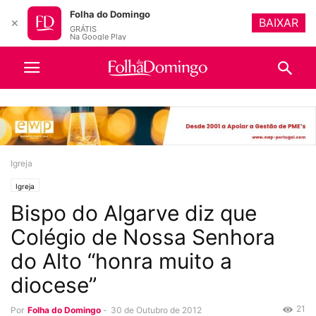
Folha do Domingo
BAIXAR
✕
GRÁTIS
Na Google Play
Igreja
Igreja
Bispo do Algarve diz que
Colégio de Nossa Senhora
do Alto “honra muito a
diocese”
21
Por
Folha do Domingo
-
30 de Outubro de 2012