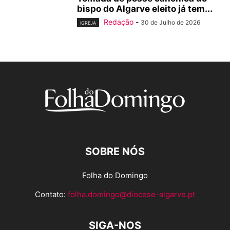
bispo do Algarve eleito já tem...
Redação
-
30 de Julho de 2026
IGREJA
SOBRE NÓS
Folha do Domingo
Contato:
folha.domingo@diocese-algarve.pt
SIGA-NOS