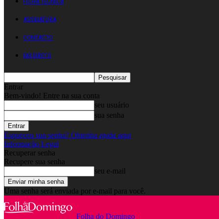
FICHA TÉCNICA
ASSINATURA
CONTACTO
EM DIRETO
Entrar
Bem-vindo! Entre na sua conta
seu usuário
sua senha
Esqueceu sua senha? Obtenha ajuda aqui
Informação Legal
Recuperar senha
Recupere sua senha
seu e-mail
Uma senha será enviada por e-mail para você.
Folha do Domingo