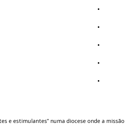
Cultura
Ambiente
Desporto
Opinião
Vídeos
ntes e estimulantes” numa diocese onde a missão