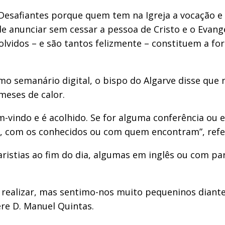
 Desafiantes porque quem tem na Igreja a vocação e
de anunciar sem cessar a pessoa de Cristo e o Evan
vidos – e são tantos felizmente – constituem a forç
imo semanário digital, o bispo do Algarve disse que 
meses de calor.
em-vindo e é acolhido. Se for alguma conferência ou 
os, com os conhecidos ou com quem encontram”, refe
caristias ao fim do dia, algumas em inglês ou com p
a realizar, mas sentimo-nos muito pequeninos diant
re D. Manuel Quintas.