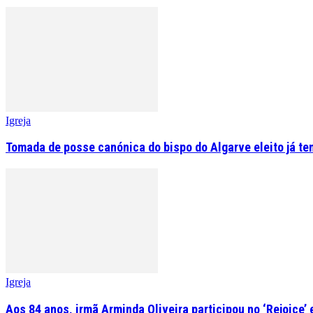
Igreja
Tomada de posse canónica do bispo do Algarve eleito já tem
Igreja
Aos 84 anos, irmã Arminda Oliveira participou no ‘Rejoice’