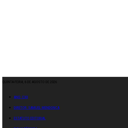
QUINTA-FEIRA, 6 DE AGOSTO DE 2026
ANO: CXII
DIRETOR: SAMUEL MENDONÇA
ESTATUTO EDITORIAL