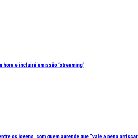
 hora e incluirá emissão ‘streaming’
 entre os jovens, com quem aprende que “vale a pena arriscar