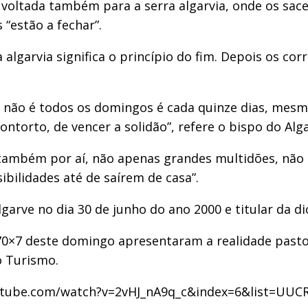
á voltada também para a serra algarvia, onde os sac
“estão a fechar”.
algarvia significa o princípio do fim. Depois os c
e não é todos os domingos é cada quinze dias, mesm
contorto, de vencer a solidão”, refere o bispo do Alg
a também por aí, não apenas grandes multidões, nã
bilidades até de saírem de casa”.
garve no dia 30 de junho do ano 2000 e titular da di
 70×7 deste domingo apresentaram a realidade pasto
o Turismo.
outube.com/watch?v=2vHJ_nA9q_c&index=6&list=UUC