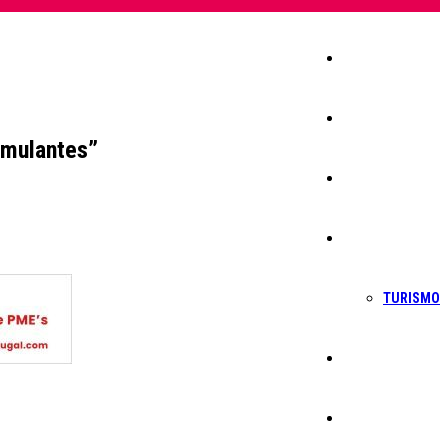
Início
Igreja
imulantes”
Sociedade
Economia
TURISMO
Política
Educação