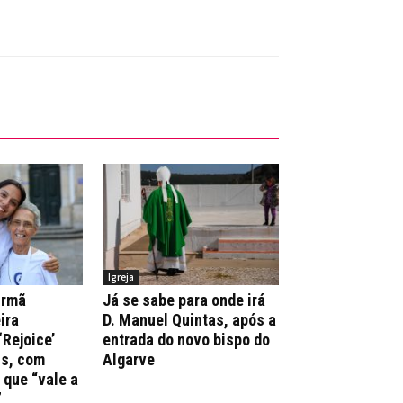
Igreja
irmã
Já se sabe para onde irá
ira
D. Manuel Quintas, após a
‘Rejoice’
entrada do novo bispo do
ns, com
Algarve
que “vale a
”