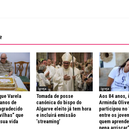
R
Igreja
Igreja
que Varela
Tomada de posse
Aos 84 anos, 
 anos de
canónica do bispo do
Arminda Olive
agradecido
Algarve eleito já tem hora
participou no 
vilhas” que
e incluirá emissão
entre os jove
 sua vida
‘streaming’
quem aprende 
pena arriscar