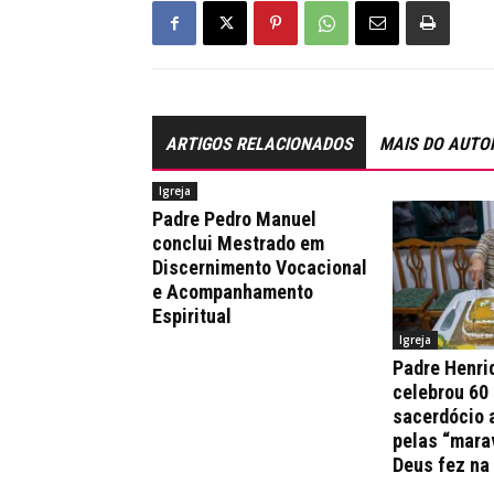
ARTIGOS RELACIONADOS
MAIS DO AUTO
Igreja
Padre Pedro Manuel
conclui Mestrado em
Discernimento Vocacional
e Acompanhamento
Espiritual
Igreja
Padre Henri
celebrou 60
sacerdócio 
pelas “mara
Deus fez na