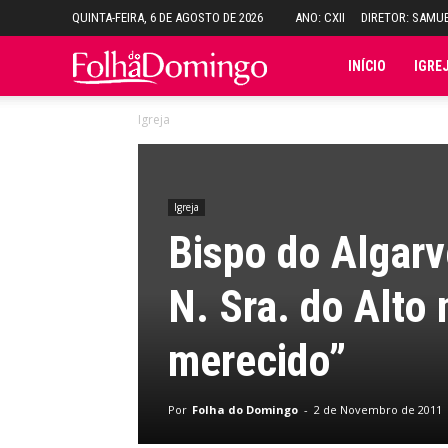
QUINTA-FEIRA, 6 DE AGOSTO DE 2026
ANO: CXII
DIRETOR: SAMU
Folha
INÍCIO
IGRE
Igreja
do
Domingo
Igreja
Bispo do Algarv
N. Sra. do Alto 
merecido”
Por
Folha do Domingo
-
2 de Novembro de 2011