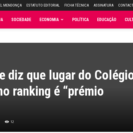
EL MENDONÇA
ESTATUTO EDITORIAL
FICHA TÉCNICA
ASSINATURA
CONTAC
JA
SOCIEDADE
ECONOMIA
POLÍTICA
EDUCAÇÃO
CUL
e diz que lugar do Colégi
no ranking é “prémio
12