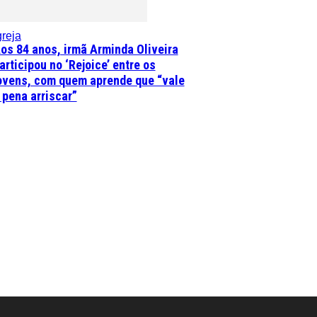
greja
os 84 anos, irmã Arminda Oliveira
articipou no ‘Rejoice’ entre os
ovens, com quem aprende que “vale
 pena arriscar”