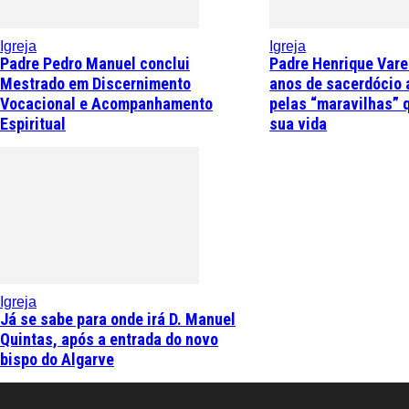
Igreja
Igreja
Padre Pedro Manuel conclui
Padre Henrique Vare
Mestrado em Discernimento
anos de sacerdócio 
Vocacional e Acompanhamento
pelas “maravilhas” 
Espiritual
sua vida
Igreja
Já se sabe para onde irá D. Manuel
Quintas, após a entrada do novo
bispo do Algarve