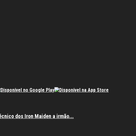
écnico dos Iron Maiden a irmão...