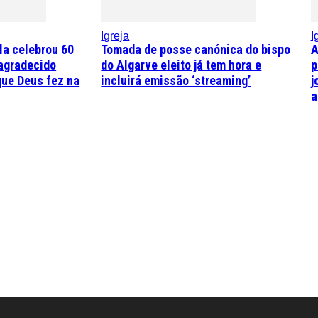
Igreja
I
la celebrou 60
Tomada de posse canónica do bispo
A
agradecido
do Algarve eleito já tem hora e
p
que Deus fez na
incluirá emissão ‘streaming’
j
a