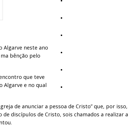
Educação
Cultura
Ambiente
o Algarve neste ano
Desporto
 uma bênção pelo
Opinião
encontro que teve
o Algarve e no qual
Vídeos
reja de anunciar a pessoa de Cristo” que, por isso,
 de discípulos de Cristo, sois chamados a realizar a
ntou.