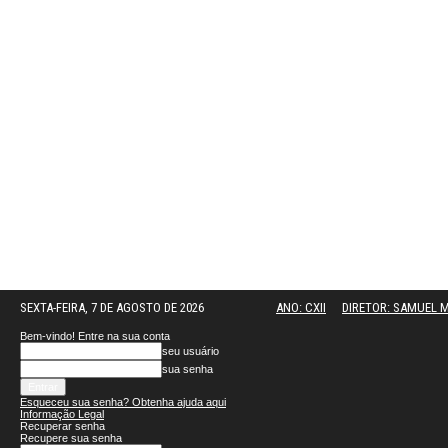
SEXTA-FEIRA, 7 DE AGOSTO DE 2026
ANO: CXII
DIRETOR: SAMUEL
Bem-vindo! Entre na sua conta
seu usuário
sua senha
Esqueceu sua senha? Obtenha ajuda aqui
Informação Legal
Recuperar senha
Recupere sua senha