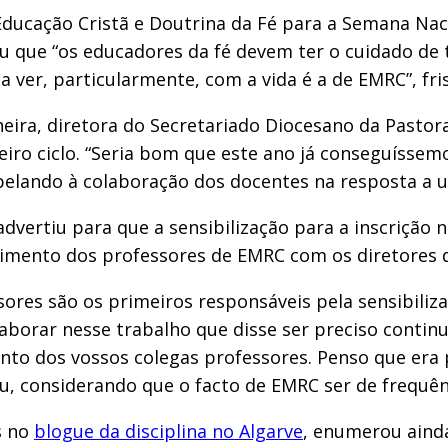
ducação Cristã e Doutrina da Fé para a Semana Naci
u que “os educadores da fé devem ter o cuidado de
a ver, particularmente, com a vida é a de EMRC”, fri
eira, diretora do Secretariado Diocesano da Pastor
meiro ciclo. “Seria bom que este ano já conseguísse
apelando à colaboração dos docentes na resposta a u
rtiu para que a sensibilização para a inscrição na
lvimento dos professores de EMRC com os diretores 
es são os primeiros responsáveis pela sensibilizaç
aborar nesse trabalho que disse ser preciso continua
unto dos vossos colegas professores. Penso que era 
ou, considerando que o facto de EMRC ser de frequên
s no
blogue da disciplina no Algarve
, enumerou ainda