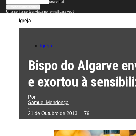
seu e-mail
Uma senha será enviada por e-mail para você.
Igreja
Folha
do
Igreja
Domingo
Bispo do Algarve e
e exortou à sensibil
Por
Samuel Mendonça
-
21 de Outubro de 2013
79