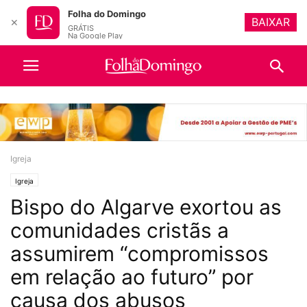
Folha do Domingo
BAIXAR
✕
GRÁTIS
Na Google Play
Igreja
Igreja
Bispo do Algarve exortou as
comunidades cristãs a
assumirem “compromissos
em relação ao futuro” por
causa dos abusos