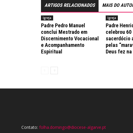
ARTIGOS RELACIONADOS
MAIS DO AUTO
Igreja
Igreja
Padre Pedro Manuel
Padre Henri
conclui Mestrado em
celebrou 60
Discernimento Vocacional
sacerdócio 
e Acompanhamento
pelas “mara
Espiritual
Deus fez na
Contato:
folha.domingo@diocese-algarve.pt