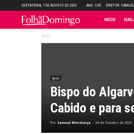
SEXTA-FEIRA, 7 DE AGOSTO DE 2026
ANO: CXII
DIRETOR: SAMUE
Folha
INÍCIO
IGRE
Igreja
do
Domingo
Igreja
Bispo do Algar
Cabido e para s
Por
Samuel Mendonça
-
24 de Outubro de 2025