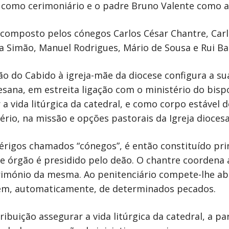
como cerimoniário e o padre Bruno Valente como ar
 composto pelos cónegos Carlos César Chantre, Carl
a Simão, Manuel Rodrigues, Mário de Sousa e Rui Ba
ção do Cabido à igreja-mãe da diocese configura a su
ocesana, em estreita ligação com o ministério do bis
 a vida litúrgica da catedral, e como corpo estável d
rio, na missão e opções pastorais da Igreja dioces
clérigos chamados “cónegos”, é então constituído p
e órgão é presidido pelo deão. O chantre coordena a 
rimónio da mesma. Ao penitenciário compete-lhe ab
rem, automaticamente, de determinados pecados.
buição assegurar a vida litúrgica da catedral, a pa