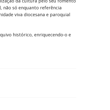
elização da cultura pelo seu fomento
al, não só enquanto referência
idade viva diocesana e paroquial
quivo histórico, enriquecendo-o e