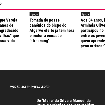
R
Igreja
Igreja
que Varela
Tomada de posse
Aos 84 anos, 
 anos de
canónica do bispo do
Arminda Olive
agradecido
Algarve eleito já tem hora
participou no 
vilhas” que
e incluirá emissão
entre os jove
 sua vida
‘streaming’
quem aprende 
pena arriscar
POSTS MAIS POPULARES
De ‘Manu’ da Silva a Manuel da