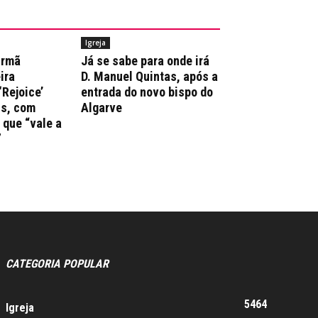
Igreja
irmã
Já se sabe para onde irá
ira
D. Manuel Quintas, após a
‘Rejoice’
entrada do novo bispo do
ns, com
Algarve
que “vale a
”
CATEGORIA POPULAR
5464
Igreja