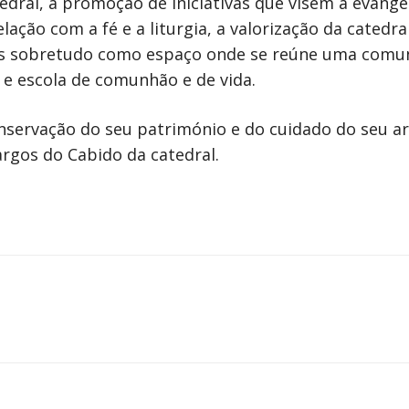
atedral, a promoção de iniciativas que visem a evang
lação com a fé e a liturgia, a valorização da catedr
mas sobretudo como espaço onde se reúne uma comun
a e escola de comunhão e de vida.
onservação do seu património e do cuidado do seu ar
argos do Cabido da catedral.