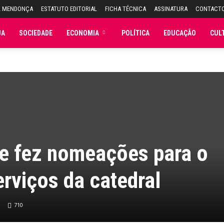
L MENDONÇA
ESTATUTO EDITORIAL
FICHA TÉCNICA
ASSINATURA
CONTACT
JA
SOCIEDADE
ECONOMIA
POLÍTICA
EDUCAÇÃO
CUL
ve fez nomeações para o
erviços da catedral
710