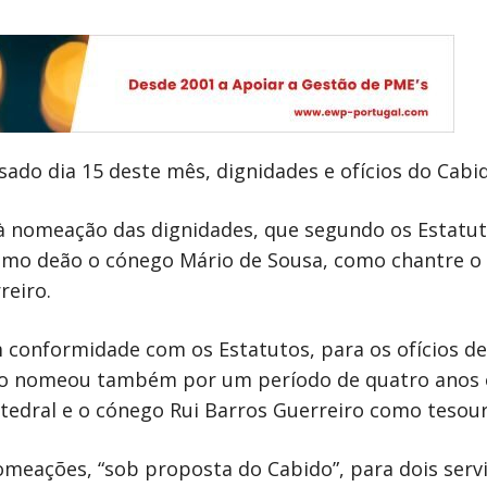
do dia 15 deste mês, dignidades e ofícios do Cabid
à nomeação das dignidades, que segundo os Estat
omo deão o cónego Mário de Sousa, como chantre o
reiro.
m conformidade com os Estatutos, para os ofícios de 
ano nomeou também por um período de quatro anos 
atedral e o cónego Rui Barros Guerreiro como tesour
omeações, “sob proposta do Cabido”, para dois serv