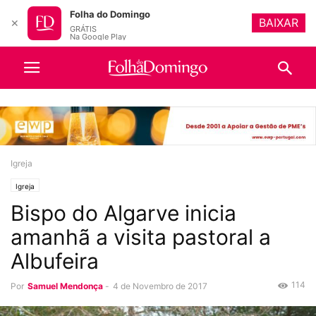
Folha do Domingo
BAIXAR
✕
GRÁTIS
Na Google Play
Igreja
Igreja
Bispo do Algarve inicia
amanhã a visita pastoral a
Albufeira
114
Por
Samuel Mendonça
-
4 de Novembro de 2017