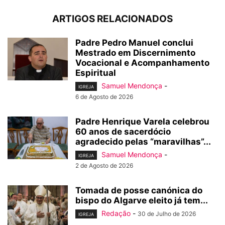
ARTIGOS RELACIONADOS
Padre Pedro Manuel conclui
Mestrado em Discernimento
Vocacional e Acompanhamento
Espiritual
Samuel Mendonça
-
IGREJA
6 de Agosto de 2026
Padre Henrique Varela celebrou
60 anos de sacerdócio
agradecido pelas “maravilhas”...
Samuel Mendonça
-
IGREJA
2 de Agosto de 2026
Tomada de posse canónica do
bispo do Algarve eleito já tem...
Redação
-
30 de Julho de 2026
IGREJA