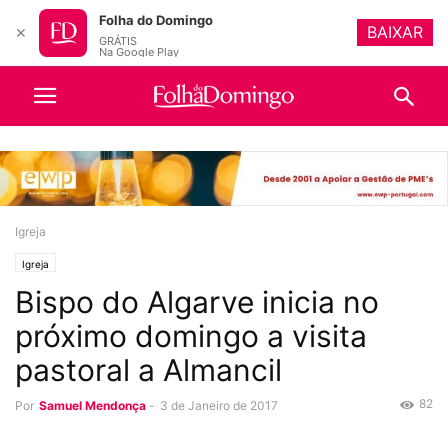
Folha do Domingo
BAIXAR
✕
GRÁTIS
Na Google Play
Igreja
Igreja
Bispo do Algarve inicia no
próximo domingo a visita
pastoral a Almancil
82
Por
Samuel Mendonça
-
3 de Janeiro de 2017