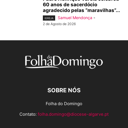
60 anos de sacerdócio
agradecido pelas “maravilhas”...
Samuel Mendonça
-
IGREJA
2 de Agosto de 2026
SOBRE NÓS
Folha do Domingo
Contato:
folha.domingo@diocese-algarve.pt