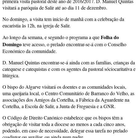
primeira visita pastoral deste ano de 2016/2017. D. Manuel Quintas
visitará a paróquia de Salir até ao dia 11 de dezembro.
No domingo, a visita tem início de manhã com a celebração da
eucaristia às 12h, na igreja de Salir.
Folha do
Ao longo da semana, e segundo o programa a que
Domingo
teve acesso, o prelado encontrar-se-á com o Conselho
Económico da comunidade.
D. Manuel Quintas encontrar-se-á ainda com as famílias, crianças da
catequese e catequistas e com os agentes da pastoral sóciocaritativa e
litúrgica.
O bispo do Algarve visitará os doentes e as comunidades locais,
uma queijaria local, o Centro Comunitário de Barranco do Velho, as
associações dos Amigos da Cortelha, a Fábrica da Aguardente na
Cortelha, a Escola de Salir, a Junta de Freguesia e a GNR.
O Código de Direito Canónico estabelece que os bispos têm a
obrigação de visitar toda a diocese ao menos a cada cinco anos,
podendo, em caso de necessidade, delegar essa tarefa no prelado
coadjutor ou auxiliar, ou ainda num padre.