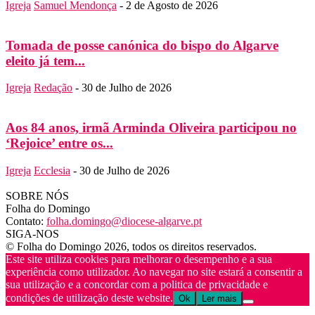
Igreja
Samuel Mendonça
-
2 de Agosto de 2026
Tomada de posse canónica do bispo do Algarve
eleito já tem...
Igreja
Redação
-
30 de Julho de 2026
Aos 84 anos, irmã Arminda Oliveira participou no
‘Rejoice’ entre os...
Igreja
Ecclesia
-
30 de Julho de 2026
SOBRE NÓS
Folha do Domingo
Contato:
folha.domingo@diocese-algarve.pt
SIGA-NOS
© Folha do Domingo 2026, todos os direitos reservados.
Este site utiliza cookies para melhorar o desempenho e a sua
experiência como utilizador. Ao navegar no site estará a consentir a
sua utilização e a concordar com a politica de privacidade e
condições de utilização deste website.
Ok
Ler mais