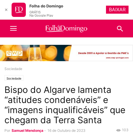
Folha do Domingo
BAIXAR
✕
GRÁTIS
Na Google Play
Sociedade
Sociedade
Bispo do Algarve lamenta
“atitudes condenáveis” e
“imagens inqualificáveis” que
chegam da Terra Santa
103
Por
Samuel Mendonça
-
16 de Outubro de 2023