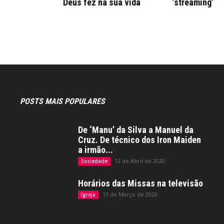
Deus fez na sua vida
‘streaming’
POSTS MAIS POPULARES
De ‘Manu’ da Silva a Manuel da
Cruz. De técnico dos Iron Maiden
a irmão...
12 de Abril de 2020
Sociedade
Horários das Missas na televisão
13 de Março de 2020
Igreja