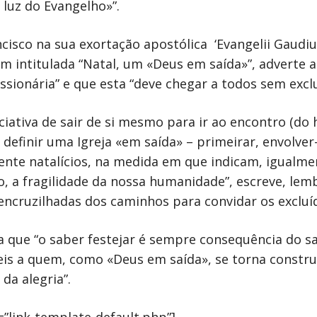
 luz do Evangelho»”.
isco na sua exortação apostólica ‘Evangelii Gaudium
m intitulada “Natal, um «Deus em saída»”, adverte a
issionária” e que esta “deve chegar a todos sem excl
ciativa de sair de si mesmo para ir ao encontro (d
 definir uma Igreja «em saída» – primeirar, envolve
amente natalícios, na medida em que indicam, igua
, a fragilidade da nossa humanidade”, escreve, lemb
encruzilhadas dos caminhos para convidar os excluíd
ta que “o saber festejar é sempre consequência do 
veis a quem, como «Deus em saída», se torna const
da alegria”.