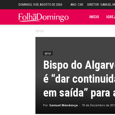
DOMINGO, 9 DE AGOSTO DE 2026
ANO: CXII
DIRETOR: SAMUEL 
Folha
INÍCIO
IGRE
Igreja
do
Domingo
Igreja
Bispo do Algarv
é “dar continui
em saída” para
Por
Samuel Mendonça
-
19 de Dezembro de 201