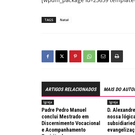
[wpdm_package id=23659 template=”
TAGS
Natal
ARTIGOS RELACIONADOS
MAIS DO AUTO
Igreja
Igreja
Padre Pedro Manuel
D. Alexandre
conclui Mestrado em
nossa lógica
Discernimento Vocacional
subsidiaried
e Acompanhamento
evangelizaç