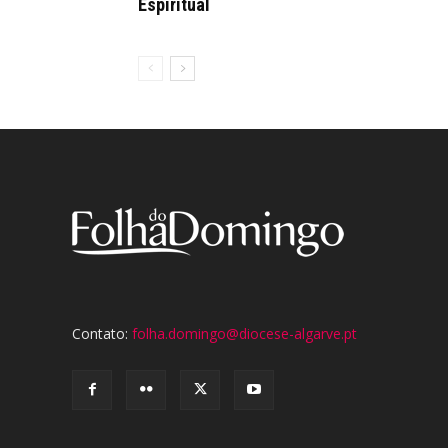
Espiritual
Contato:
folha.domingo@diocese-algarve.pt