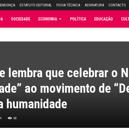
MENDONÇA
ESTATUTO EDITORIAL
FICHA TÉCNICA
ASSINATURA
CONTACTO
JA
SOCIEDADE
ECONOMIA
POLÍTICA
EDUCAÇÃO
CUL
e lembra que celebrar o N
dade” ao movimento de “D
 a humanidade
4
68