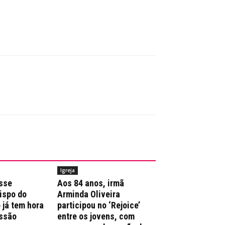
Igreja
sse
Aos 84 anos, irmã
ispo do
Arminda Oliveira
 já tem hora
participou no ‘Rejoice’
issão
entre os jovens, com