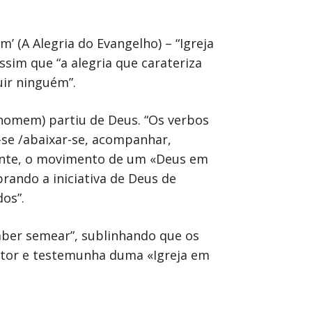
’ (A Alegria do Evangelho) – “Igreja
ssim que “a alegria que carateriza
uir ninguém”.
o homem) partiu de Deus. “Os verbos
r-se /abaixar-se, acompanhar,
lmente, o movimento de um «Deus em
rando a iniciativa de Deus de
os”.
saber semear”, sublinhando que os
rutor e testemunha duma «Igreja em