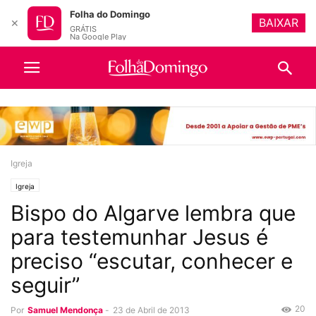
Folha do Domingo
BAIXAR
✕
GRÁTIS
Na Google Play
Igreja
Igreja
Bispo do Algarve lembra que
para testemunhar Jesus é
preciso “escutar, conhecer e
seguir”
20
Por
Samuel Mendonça
-
23 de Abril de 2013