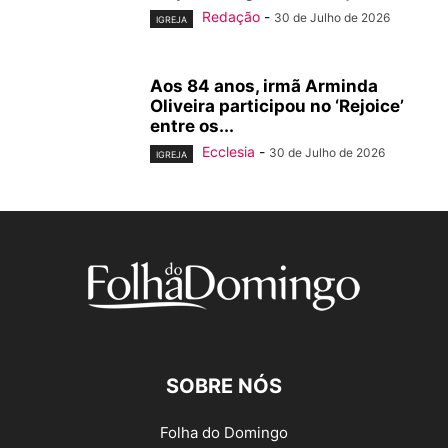
Redação
-
30 de Julho de 2026
IGREJA
Aos 84 anos, irmã Arminda
Oliveira participou no ‘Rejoice’
entre os...
Ecclesia
-
30 de Julho de 2026
IGREJA
SOBRE NÓS
Folha do Domingo