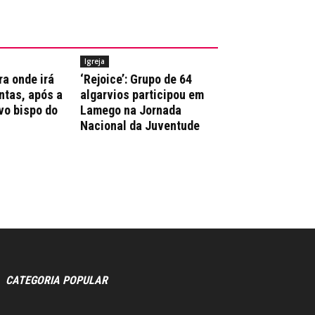
Igreja
ra onde irá
‘Rejoice’: Grupo de 64
ntas, após a
algarvios participou em
vo bispo do
Lamego na Jornada
Nacional da Juventude
CATEGORIA POPULAR