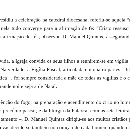
sidiu à celebração na catedral diocesana, referiu-se àquela 
nela tudo converge para a afirmação de fé: “Cristo ressusc
a afirmação de fé”, observou D. Manuel Quintas, assegurando
ida, a Igreja convida os seus filhos a reunirem-se em vigília
a verdade, a Vigília Pascal, articulada em quatro partes – lit
ística –, foi sempre considerada a mãe de todas as vigílias e o
rande noite seja a de Natal.
a bênção do fogo, na preparação e acendimento do círio no lu
 precónio pascal, e da liturgia da Palavra, com as sete leitu
tamento –, D. Manuel Quintas dirigiu-se aos muitos cristãos p
 trevas decide-se também no coração de cada homem quando de