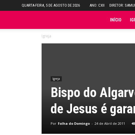
QUARTA-FEIRA, 5 DE AGOSTO DE 2026
ANO: CXII
DIRETOR: SAM
Folha
INÍCIO
IG
Igreja
do
Domingo
Igreja
Bispo do Algarv
de Jesus é gara
Por
Folha do Domingo
-
24 de Abril de 2011