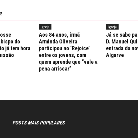
R
Igreja
Igreja
posse
Aos 84 anos, irmã
Já se sabe pa
 bispo do
Arminda Oliveira
D. Manuel Qui
to já tem hora
participou no ‘Rejoice’
entrada do no
missão
entre os jovens, com
Algarve
quem aprende que “vale a
pena arriscar”
POSTS MAIS POPULARES