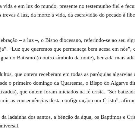
pria vida e em luz do mundo, presente no testemunho fiel e 
trevas à luz, da morte à vida, da escravidão do pecado à lib
ebração – a luz –, o Bispo diocesano, referindo-se ao seu si
greja”. “Luz que queremos que permaneça bem acesa em nós”,
água do Batismo (o outro símbolo da noite), benzida mais adia
ultos, que ontem receberam em todas as paróquias algarvias o
sde o primeiro domingo da Quaresma, o Bispo do Algarve diri
izados), que ontem foram iniciados na fé cristã. “Ser batizado
umir as consequências desta configuração com Cristo”, afirm
o da ladainha dos santos, a bênção da água, os Baptimos e Cri
niversal.