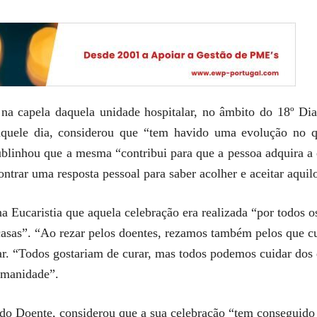
, na capela daquela unidade hospitalar, no âmbito do 18º 
uele dia, considerou que “tem havido uma evolução no qu
ublinhou que a mesma “contribui para que a pessoa adquira a e
ntrar uma resposta pessoal para saber acolher e aceitar aquil
 Eucaristia que aquela celebração era realizada “por todos os
 casas”. “Ao rezar pelos doentes, rezamos também pelos que c
rar. “Todos gostariam de curar, mas todos podemos cuidar dos
umanidade”.
o Doente, considerou que a sua celebração “tem conseguido