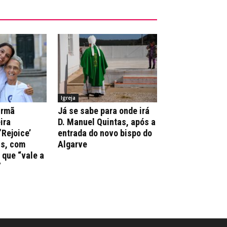
Igreja
irmã
Já se sabe para onde irá
ira
D. Manuel Quintas, após a
‘Rejoice’
entrada do novo bispo do
ns, com
Algarve
que “vale a
”