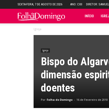
SEXTA-FEIRA, 7 DE AGOSTO DE 2026
ANO: CXII
DIRETOR: SAMUE
Folha
INÍCIO
IGRE
Igreja
do
Domingo
Igreja
Bispo do Algarv
dimensão espiri
doentes
Por
Folha do Domingo
-
16 de Fevereiro de 2010