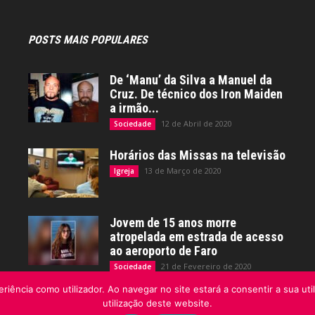
POSTS MAIS POPULARES
De ‘Manu’ da Silva a Manuel da
Cruz. De técnico dos Iron Maiden
a irmão...
12 de Abril de 2020
Sociedade
Horários das Missas na televisão
13 de Março de 2020
Igreja
Jovem de 15 anos morre
atropelada em estrada de acesso
ao aeroporto de Faro
21 de Fevereiro de 2020
Sociedade
riência como utilizador. Ao navegar no site estará a consentir a sua uti
utilização deste website.