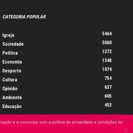
CATEGORIA POPULAR
5464
Igreja
5060
Sociedade
1372
Política
1348
Economia
1074
Desporto
754
Cultura
637
Opinião
605
Ambiente
452
Educação
lização e a concordar com a politica de privacidade e condições de