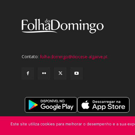
Contato:
folha.domingo@diocese-algarve.pt
Este site utiliza cookies para melhorar o desempenho e a sua expe