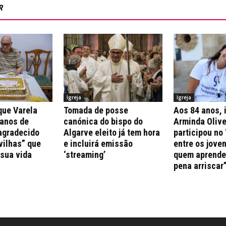
R
Igreja
Igreja
que Varela
Tomada de posse
Aos 84 anos, 
 anos de
canónica do bispo do
Arminda Olive
agradecido
Algarve eleito já tem hora
participou no 
vilhas” que
e incluirá emissão
entre os jove
 sua vida
‘streaming’
quem aprende 
pena arriscar