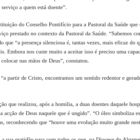
o serviço a quem está doente”.
tituição do Conselho Pontifício para a Pastoral da Saúde que 
viço prestado no contexto da Pastoral da Saúde. “Sabemos co
o que “a presença silenciosa é, tantas vezes, mais eficaz do 
eis. Embora nos custe muito a aceitar isso é preciso uma capa
e colocar nas mãos de Deus”, constatou.
“a partir de Cristo, encontramos um sentido redentor e gerad
ão que realizou, após a homilia, a duas doentes daquele hosp
da acção de Deus naquele que é ungido”. “O óleo simboliza e
as, reconhecendo que “houve uma evolução muito grande nest
a sua gratidão para com todos os que, na Diocese do Algarve