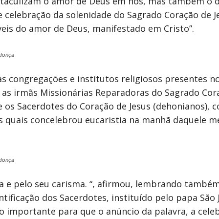
obstaculizam o amor de Deus em nós, mas também o
e celebração da solenidade do Sagrado Coração de Je
eis do amor de Deus, manifestado em Cristo”.
donça
às congregações e institutos religiosos presentes n
s: as irmãs Missionárias Reparadoras do Sagrado Cor
e os Sacerdotes do Coração de Jesus (dehonianos),
s quais concelebrou eucaristia na manhã daquele m
donça
 e pelo seu carisma. “, afirmou, lembrando também
tificação dos Sacerdotes, instituído pelo papa São
o importante para que o anúncio da palavra, a cel