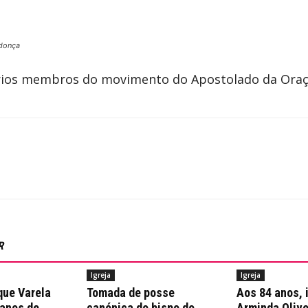
donça
vários membros do movimento do Apostolado da Oraç
R
Igreja
Igreja
que Varela
Tomada de posse
Aos 84 anos, 
 anos de
canónica do bispo do
Arminda Olive