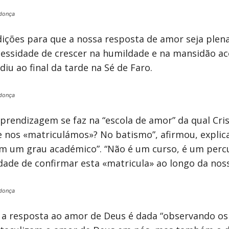
donça
ições para que a nossa resposta de amor seja plen
essidade de crescer na humildade e na mansidão a
diu ao final da tarde na Sé de Faro.
donça
prendizagem se faz na “escola de amor” da qual Cris
e nos «matriculámos»? No batismo”, afirmou, explic
m um grau académico”. “Não é um curso, é um percu
ade de confirmar esta «matricula» ao longo da nos
donça
 a resposta ao amor de Deus é dada “observando o