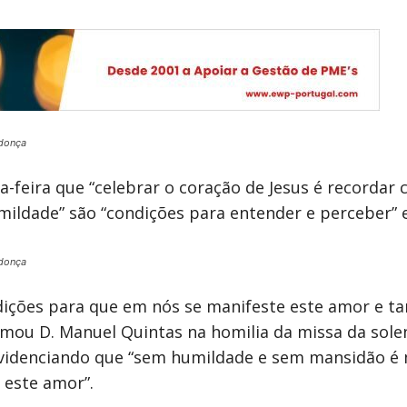
donça
-feira que “celebrar o coração de Jesus é recordar
mildade” são “condições para entender e perceber” 
donça
dições para que em nós se manifeste este amor e 
firmou D. Manuel Quintas na homilia da missa da sol
evidenciando que “sem humildade e sem mansidão é m
 este amor”.