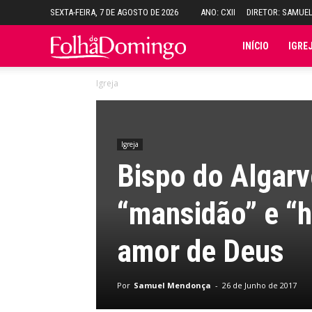
SEXTA-FEIRA, 7 DE AGOSTO DE 2026
ANO: CXII
DIRETOR: SAMUE
Folha
INÍCIO
IGRE
Igreja
do
Domingo
Igreja
Bispo do Algarv
“mansidão” e “
amor de Deus
Por
Samuel Mendonça
-
26 de Junho de 2017