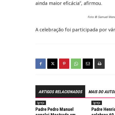
ainda maior eficácia”, afirmou.
Foto © Samuel Men
A celebração foi participada por 
ARTIGOS RELACIONADOS
MAIS DO AUTO
Igreja
Igreja
Padre Pedro Manuel
Padre Henri
conclui Mestrado em
celebrou 60