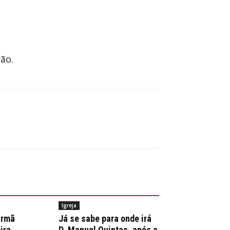
ão.
Igreja
irmã
Já se sabe para onde irá
ira
D. Manuel Quintas, após a