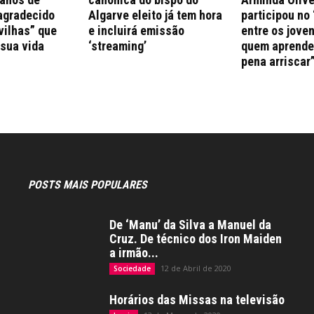
agradecido
Algarve eleito já tem hora
participou no 
vilhas” que
e incluirá emissão
entre os jove
 sua vida
‘streaming’
quem aprende 
pena arriscar
POSTS MAIS POPULARES
De ‘Manu’ da Silva a Manuel da
Cruz. De técnico dos Iron Maiden
a irmão...
12 de Abril de 2020
Sociedade
Horários das Missas na televisão