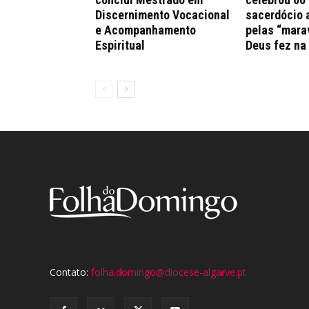
Discernimento Vocacional
sacerdócio 
e Acompanhamento
pelas “mara
Espiritual
Deus fez na
Contato:
folha.domingo@diocese-algarve.pt