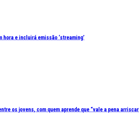
 hora e incluirá emissão ‘streaming’
 entre os jovens, com quem aprende que “vale a pena arriscar