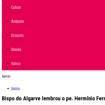
Cultura
Ambiente
Desporto
Opinião
Vídeos
Igreja
Igreja
Bispo do Algarve lembrou o pe. Hermínio Fer