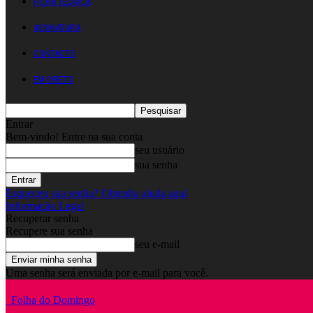
FICHA TÉCNICA
ASSINATURA
CONTACTO
EM DIRETO
Entrar
Bem-vindo! Entre na sua conta
seu usuário
sua senha
Esqueceu sua senha? Obtenha ajuda aqui
Informação Legal
Recuperar senha
Recupere sua senha
seu e-mail
Uma senha será enviada por e-mail para você.
Folha do Domingo