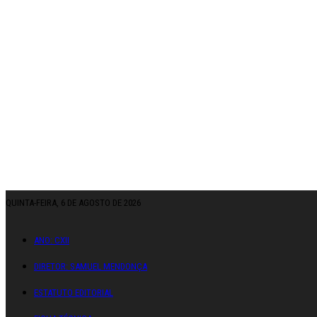
QUINTA-FEIRA, 6 DE AGOSTO DE 2026
ANO: CXII
DIRETOR: SAMUEL MENDONÇA
ESTATUTO EDITORIAL