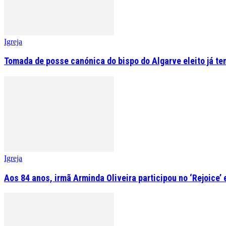
Igreja
Tomada de posse canónica do bispo do Algarve eleito já tem
Igreja
Aos 84 anos, irmã Arminda Oliveira participou no ‘Rejoice’