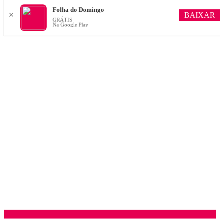
Folha do Domingo
BAIXAR
✕
GRÁTIS
Na Google Play