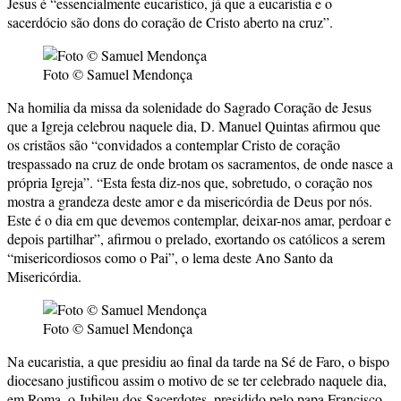
Jesus é “essencialmente eucarístico, já que a eucaristia e o
sacerdócio são dons do coração de Cristo aberto na cruz”.
Foto © Samuel Mendonça
Na homilia da missa da solenidade do Sagrado Coração de Jesus
que a Igreja celebrou naquele dia, D. Manuel Quintas afirmou que
os cristãos são “convidados a contemplar Cristo de coração
trespassado na cruz de onde brotam os sacramentos, de onde nasce a
própria Igreja”. “Esta festa diz-nos que, sobretudo, o coração nos
mostra a grandeza deste amor e da misericórdia de Deus por nós.
Este é o dia em que devemos contemplar, deixar-nos amar, perdoar e
depois partilhar”, afirmou o prelado, exortando os católicos a serem
“misericordiosos como o Pai”, o lema deste Ano Santo da
Misericórdia.
Foto © Samuel Mendonça
Na eucaristia, a que presidiu ao final da tarde na Sé de Faro, o bispo
diocesano justificou assim o motivo de se ter celebrado naquele dia,
em Roma, o Jubileu dos Sacerdotes, presidido pelo papa Francisco.