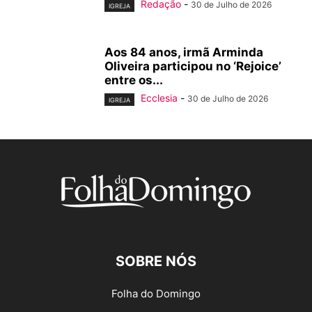
Redação
-
30 de Julho de 2026
IGREJA
Aos 84 anos, irmã Arminda
Oliveira participou no ‘Rejoice’
entre os...
Ecclesia
-
30 de Julho de 2026
IGREJA
SOBRE NÓS
Folha do Domingo