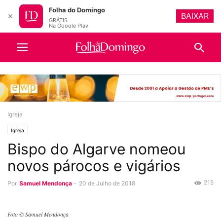
Folha do Domingo
BAIXAR
✕
GRÁTIS
Na Google Play
Igreja
Igreja
Bispo do Algarve nomeou
novos párocos e vigários
215
Por
Samuel Mendonça
-
20 de Julho de 2018
Foto © Samuel Mendonça