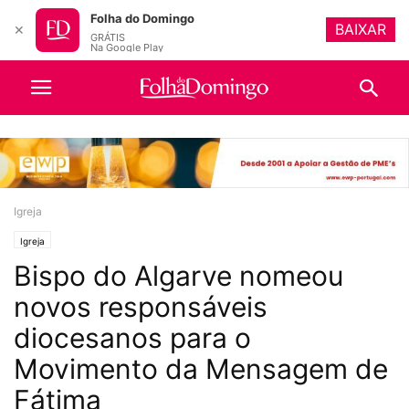
Folha do Domingo
BAIXAR
✕
GRÁTIS
Na Google Play
Igreja
Igreja
Bispo do Algarve nomeou
novos responsáveis
diocesanos para o
Movimento da Mensagem de
Fátima