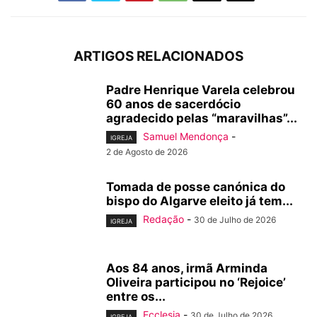
ARTIGOS RELACIONADOS
Padre Henrique Varela celebrou
60 anos de sacerdócio
agradecido pelas “maravilhas”...
Samuel Mendonça
-
IGREJA
2 de Agosto de 2026
Tomada de posse canónica do
bispo do Algarve eleito já tem...
Redação
-
30 de Julho de 2026
IGREJA
Aos 84 anos, irmã Arminda
Oliveira participou no ‘Rejoice’
entre os...
Ecclesia
-
30 de Julho de 2026
IGREJA