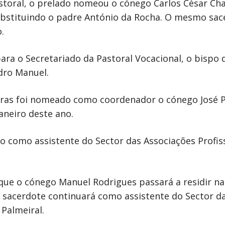
astoral, o prelado nomeou o cónego Carlos César Ch
 substituindo o padre António da Rocha. O mesmo sa
.
 para o Secretariado da Pastoral Vocacional, o bis
dro Manuel.
ras foi nomeado como coordenador o cónego José P
aneiro deste ano.
 como assistente do Sector das Associações Profiss
 que o cónego Manuel Rodrigues passará a residir n
acerdote continuará como assistente do Sector da 
Palmeiral.