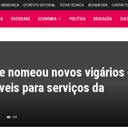
L MENDONÇA
ESTATUTO EDITORIAL
FICHA TÉCNICA
ASSINATURA
CONTACT
JA
SOCIEDADE
ECONOMIA
POLÍTICA
EDUCAÇÃO
CUL
ve nomeou novos vigários
veis para serviços da
6
199