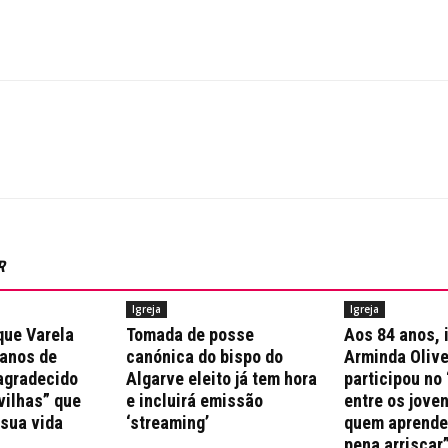
R
Igreja
Igreja
que Varela
Tomada de posse
Aos 84 anos, 
 anos de
canónica do bispo do
Arminda Olive
agradecido
Algarve eleito já tem hora
participou no 
vilhas” que
e incluirá emissão
entre os jove
 sua vida
‘streaming’
quem aprende 
pena arriscar