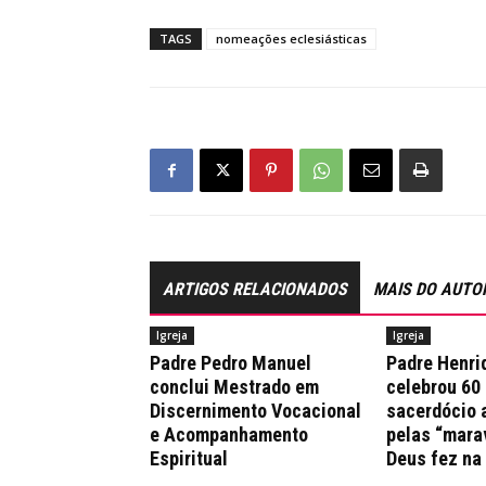
TAGS
nomeações eclesiásticas
ARTIGOS RELACIONADOS
MAIS DO AUTO
Igreja
Igreja
Padre Pedro Manuel
Padre Henri
conclui Mestrado em
celebrou 60
Discernimento Vocacional
sacerdócio 
e Acompanhamento
pelas “mara
Espiritual
Deus fez na