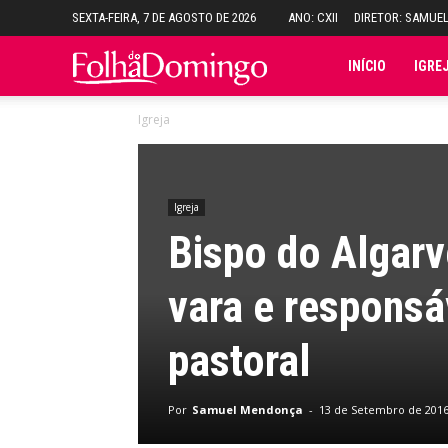
SEXTA-FEIRA, 7 DE AGOSTO DE 2026
ANO: CXII
DIRETOR: SAMUE
Folha
INÍCIO
IGRE
Igreja
do
Domingo
Igreja
Bispo do Algar
vara e responsá
pastoral
Por
Samuel Mendonça
-
13 de Setembro de 201