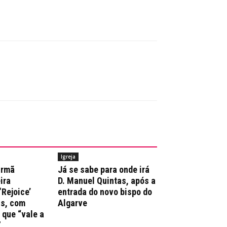
Igreja
irmã
Já se sabe para onde irá
ira
D. Manuel Quintas, após a
‘Rejoice’
entrada do novo bispo do
ns, com
Algarve
que “vale a
”