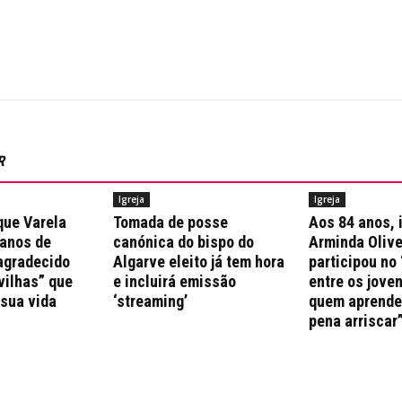
R
Igreja
Igreja
que Varela
Tomada de posse
Aos 84 anos, 
 anos de
canónica do bispo do
Arminda Olive
agradecido
Algarve eleito já tem hora
participou no 
vilhas” que
e incluirá emissão
entre os jove
 sua vida
‘streaming’
quem aprende 
pena arriscar