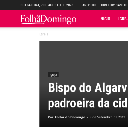
SEXTA-FEIRA, 7 DE AGOSTO DE 2026
ANO: CXII
DIRETOR: SAMUE
Folha
INÍCIO
IGRE
Igreja
do
Domingo
Igreja
Bispo do Algarv
padroeira da ci
Por
Folha do Domingo
-
8 de Setembro de 2012