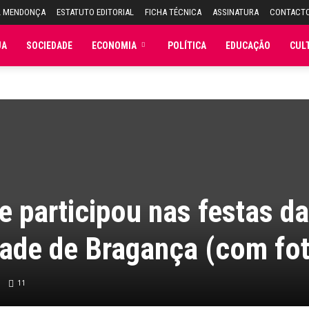
L MENDONÇA
ESTATUTO EDITORIAL
FICHA TÉCNICA
ASSINATURA
CONTACT
JA
SOCIEDADE
ECONOMIA
POLÍTICA
EDUCAÇÃO
CUL
e participou nas festas da
dade de Bragança (com fo
11