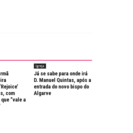
Igreja
irmã
Já se sabe para onde irá
ira
D. Manuel Quintas, após a
‘Rejoice’
entrada do novo bispo do
ns, com
Algarve
que “vale a
”