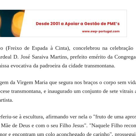
 (Freixo de Espada à Cinta), concelebrou na celebração 
cardeal D. José Saraiva Martins, prefeito emérito da Congreg
missa evocativa da padroeira da cidade transmontana.
em da Virgem Maria que segura nos braços o corpo sem vida d
cese transmontana, e inaugurado um conjunto de sete vitrais a
tista.
eferiu-se à escultura, afirmando ver nela o "fruto de uma ap
a Mãe de Deus e com o seu Filho Jesus". "Naquele Filho reco
mor e encontram um colo aconchegado de carinho", prossegui