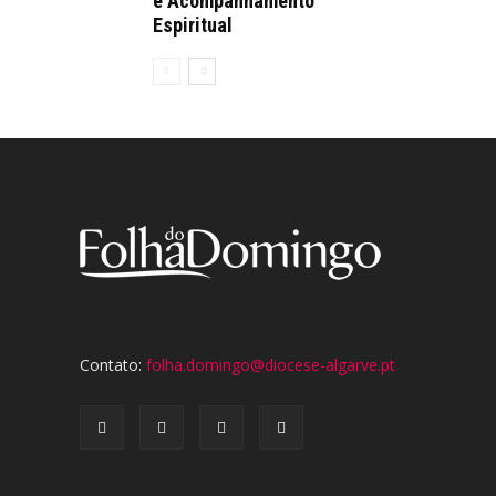
e Acompanhamento
Espiritual
Contato:
folha.domingo@diocese-algarve.pt