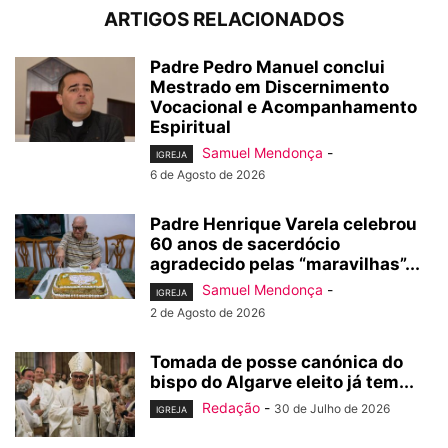
ARTIGOS RELACIONADOS
Padre Pedro Manuel conclui
Mestrado em Discernimento
Vocacional e Acompanhamento
Espiritual
Samuel Mendonça
-
IGREJA
6 de Agosto de 2026
Padre Henrique Varela celebrou
60 anos de sacerdócio
agradecido pelas “maravilhas”...
Samuel Mendonça
-
IGREJA
2 de Agosto de 2026
Tomada de posse canónica do
bispo do Algarve eleito já tem...
Redação
-
30 de Julho de 2026
IGREJA