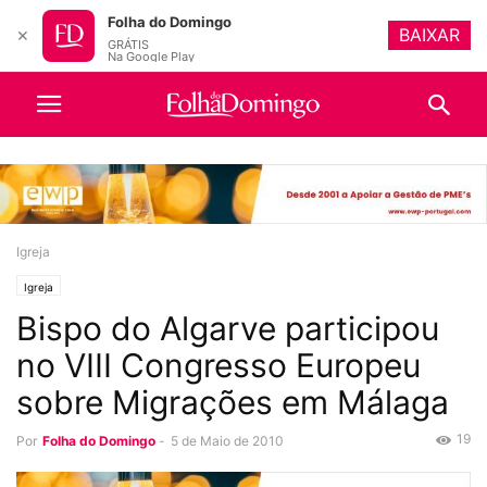
Folha do Domingo
BAIXAR
✕
GRÁTIS
Na Google Play
Igreja
Igreja
Bispo do Algarve participou
no VIII Congresso Europeu
sobre Migrações em Málaga
19
Por
Folha do Domingo
-
5 de Maio de 2010