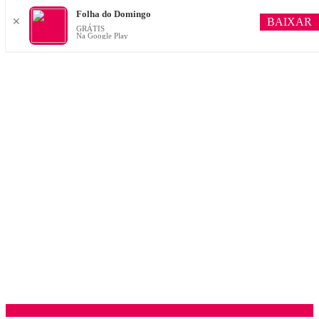
Folha do Domingo
BAIXAR
✕
GRÁTIS
Na Google Play