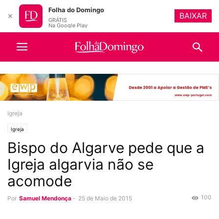
Folha do Domingo
BAIXAR
✕
GRÁTIS
Na Google Play
Igreja
Igreja
Bispo do Algarve pede que a
Igreja algarvia não se
acomode
100
Por
Samuel Mendonça
-
25 de Maio de 2015