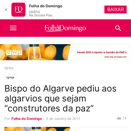
Folha do Domingo
BAIXAR
✕
GRÁTIS
Na Google Play
Igreja
Igreja
Bispo do Algarve pediu aos
algarvios que sejam
“construtores da paz”
13
Por
Folha do Domingo
-
3 de Janeiro de 2011