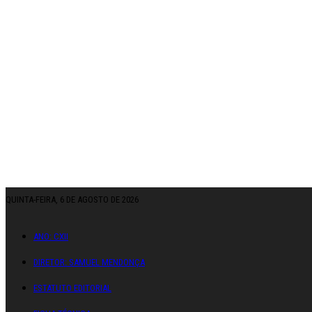
QUINTA-FEIRA, 6 DE AGOSTO DE 2026
ANO: CXII
DIRETOR: SAMUEL MENDONÇA
ESTATUTO EDITORIAL