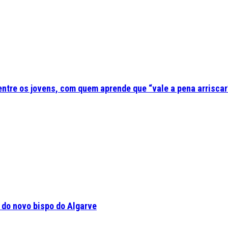
 entre os jovens, com quem aprende que “vale a pena arriscar
a do novo bispo do Algarve