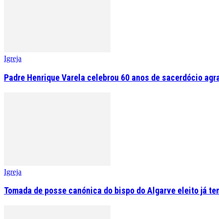
Igreja
Padre Henrique Varela celebrou 60 anos de sacerdócio agr
Igreja
Tomada de posse canónica do bispo do Algarve eleito já tem