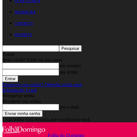
FICHA TÉCNICA
ASSINATURA
CONTACTO
EM DIRETO
Entrar
Bem-vindo! Entre na sua conta
seu usuário
sua senha
Esqueceu sua senha? Obtenha ajuda aqui
Informação Legal
Recuperar senha
Recupere sua senha
seu e-mail
Uma senha será enviada por e-mail para você.
Folha do Domingo