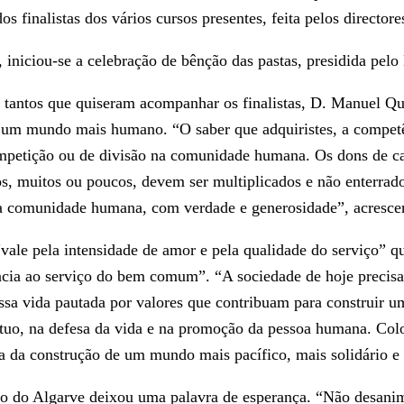
os finalistas dos vários cursos presentes, feita pelos director
, iniciou-se a celebração de bênção das pastas, presidida pelo
tantos que quiseram acompanhar os finalistas, D. Manuel Qui
de um mundo mais humano. “O saber que adquiristes, a competên
mpetição ou de divisão na comunidade humana. Os dons de ca
tos, muitos ou poucos, devem ser multiplicados e não enterra
 da comunidade humana, com verdade e generosidade”, acresce
vale pela intensidade de amor e pela qualidade do serviço” q
ncia ao serviço do bem comum”. “A sociedade de hoje precisa
vossa vida pautada por valores que contribuam para construi
mútuo, na defesa da vida e na promoção da pessoa humana. Col
ja da construção de um mundo mais pacífico, mais solidário e
po do Algarve deixou uma palavra de esperança. “Não desanimei