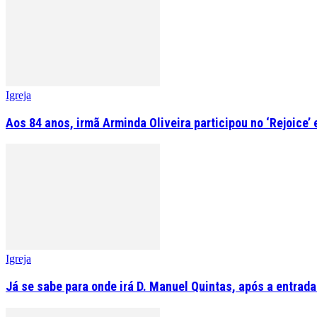
Igreja
Aos 84 anos, irmã Arminda Oliveira participou no ‘Rejoice’
Igreja
Já se sabe para onde irá D. Manuel Quintas, após a entrad