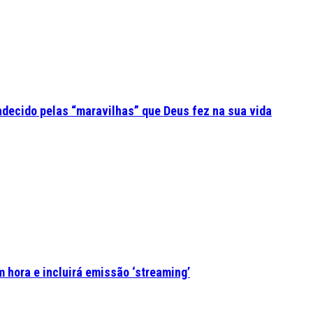
adecido pelas “maravilhas” que Deus fez na sua vida
 hora e incluirá emissão ‘streaming’