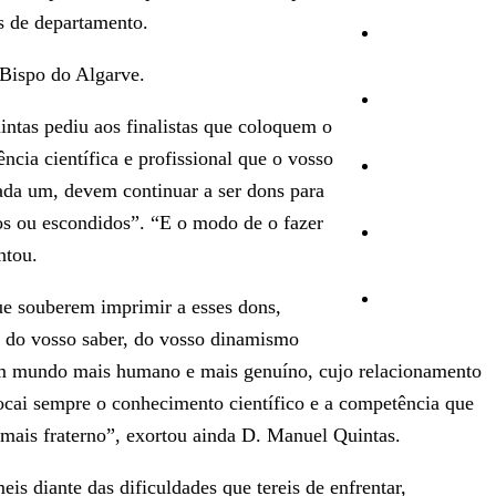
es de departamento.
Cultura
 Bispo do Algarve.
Ambiente
ntas pediu aos finalistas que coloquem o
cia científica e profissional que o vosso
Desporto
da um, devem continuar a ser dons para
dos ou escondidos”. “E o modo de o fazer
Opinião
ntou.
Vídeos
ue souberem imprimir a esses dons,
 do vosso saber, do vosso dinamismo
r um mundo mais humano e mais genuíno, cujo relacionamento
ocai sempre o conhecimento científico e a competência que
 mais fraterno”, exortou ainda D. Manuel Quintas.
s diante das dificuldades que tereis de enfrentar,