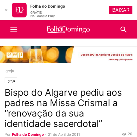
Folha do Domingo
BAIXAR
✕
GRÁTIS
Na Google Play
Igreja
Igreja
Bispo do Algarve pediu aos
padres na Missa Crismal a
“renovação da sua
identidade sacerdotal”
20
Por
Folha do Domingo
-
21 de Abril de 2011