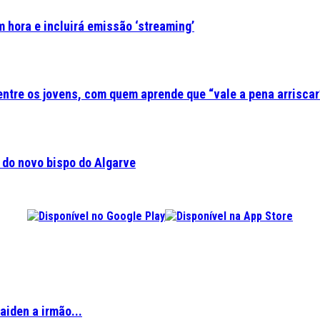
 hora e incluirá emissão ‘streaming’
 entre os jovens, com quem aprende que “vale a pena arriscar
a do novo bispo do Algarve
aiden a irmão...