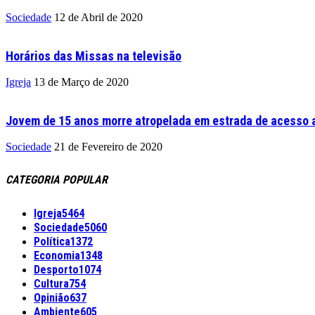
Sociedade
12 de Abril de 2020
Horários das Missas na televisão
Igreja
13 de Março de 2020
Jovem de 15 anos morre atropelada em estrada de acesso a
Sociedade
21 de Fevereiro de 2020
CATEGORIA POPULAR
Igreja
5464
Sociedade
5060
Política
1372
Economia
1348
Desporto
1074
Cultura
754
Opinião
637
Ambiente
605