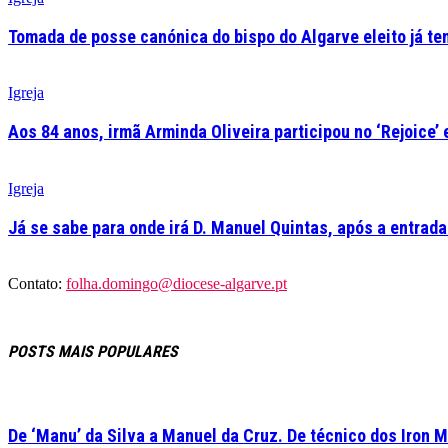
Tomada de posse canónica do bispo do Algarve eleito já tem
Igreja
Aos 84 anos, irmã Arminda Oliveira participou no ‘Rejoice’
Igreja
Já se sabe para onde irá D. Manuel Quintas, após a entrad
Contato:
folha.domingo@diocese-algarve.pt
POSTS MAIS POPULARES
De ‘Manu’ da Silva a Manuel da Cruz. De técnico dos Iron M