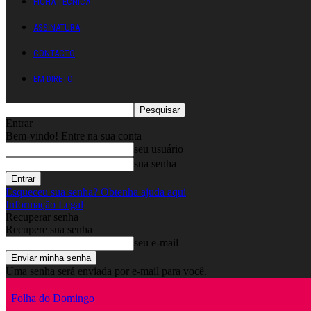
FICHA TÉCNICA
ASSINATURA
CONTACTO
EM DIRETO
Entrar
Bem-vindo! Entre na sua conta
seu usuário
sua senha
Esqueceu sua senha? Obtenha ajuda aqui
Informação Legal
Recuperar senha
Recupere sua senha
seu e-mail
Uma senha será enviada por e-mail para você.
Folha do Domingo