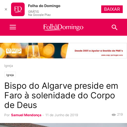
Folha do Domingo
BAIXAR
✕
GRÁTIS
Na Google Play
Igreja
Igreja
Bispo do Algarve preside em
Faro à solenidade do Corpo
de Deus
219
Por
Samuel Mendonça
-
11 de Junho de 2019