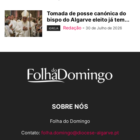
Tomada de posse canónica do
bispo do Algarve eleito já tem...
Redação
-
30 de Julho de 2026
IGREJA
SOBRE NÓS
Folha do Domingo
Contato:
folha.domingo@diocese-algarve.pt