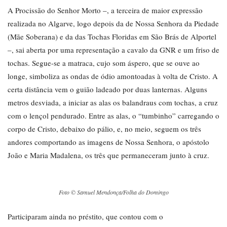
A Procissão do Senhor Morto –, a terceira de maior expressão
realizada no Algarve, logo depois da de Nossa Senhora da Piedade
(Mãe Soberana) e da das Tochas Floridas em São Brás de Alportel
–, sai aberta por uma representação a cavalo da GNR e um friso de
tochas. Segue-se a matraca, cujo som áspero, que se ouve ao
longe, simboliza as ondas de ódio amontoadas à volta de Cristo. A
certa distância vem o guião ladeado por duas lanternas. Alguns
metros desviada, a iniciar as alas os balandraus com tochas, a cruz
com o lençol pendurado. Entre as alas, o “tumbinho” carregando o
corpo de Cristo, debaixo do pálio, e, no meio, seguem os três
andores comportando as imagens de Nossa Senhora, o apóstolo
João e Maria Madalena, os três que permaneceram junto à cruz.
Foto © Samuel Mendonça/Folha do Domingo
Participaram ainda no préstito, que contou com o