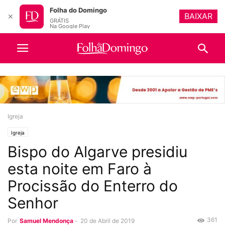
Folha do Domingo
BAIXAR
✕
GRÁTIS
Na Google Play
Igreja
Igreja
Bispo do Algarve presidiu
esta noite em Faro à
Procissão do Enterro do
Senhor
361
Por
Samuel Mendonça
-
20 de Abril de 2019