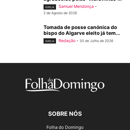
Samuel Mendonça
-
IGREJA
2 de Agosto de 2026
Tomada de posse canónica do
bispo do Algarve eleito já tem...
Redação
-
30 de Julho de 2026
IGREJA
SOBRE NÓS
Folha do Domingo