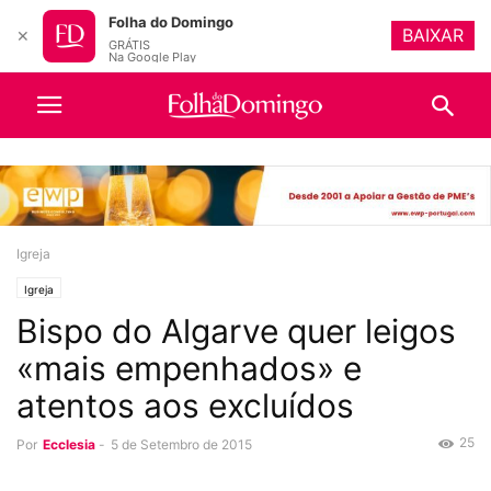
Folha do Domingo
BAIXAR
✕
GRÁTIS
Na Google Play
Igreja
Igreja
Bispo do Algarve quer leigos
«mais empenhados» e
atentos aos excluídos
25
Por
Ecclesia
-
5 de Setembro de 2015