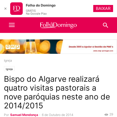
Folha do Domingo
BAIXAR
✕
GRÁTIS
Na Google Play
Igreja
Igreja
Bispo do Algarve realizará
quatro visitas pastorais a
nove paróquias neste ano de
2014/2015
29
Por
Samuel Mendonça
-
6 de Outubro de 2014