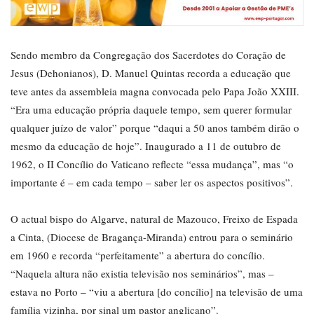
Sendo membro da Congregação dos Sacerdotes do Coração de
Jesus (Dehonianos), D. Manuel Quintas recorda a educação que
teve antes da assembleia magna convocada pelo Papa João XXIII.
“Era uma educação própria daquele tempo, sem querer formular
qualquer juízo de valor” porque “daqui a 50 anos também dirão o
mesmo da educação de hoje”. Inaugurado a 11 de outubro de
1962, o II Concílio do Vaticano reflecte “essa mudança”, mas “o
importante é – em cada tempo – saber ler os aspectos positivos”.
O actual bispo do Algarve, natural de Mazouco, Freixo de Espada
a Cinta, (Diocese de Bragança-Miranda) entrou para o seminário
em 1960 e recorda “perfeitamente” a abertura do concílio.
“Naquela altura não existia televisão nos seminários”, mas –
estava no Porto – “viu a abertura [do concílio] na televisão de uma
família vizinha, por sinal um pastor anglicano”.