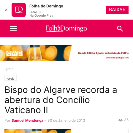
Folha do Domingo
BAIXAR
✕
GRÁTIS
Na Google Play
Igreja
Igreja
Bispo do Algarve recorda a
abertura do Concílio
Vaticano II
35
Por
Samuel Mendonça
-
30 de Janeiro de 2013