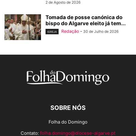
2 de Agosto de 2026
Tomada de posse canónica do
bispo do Algarve eleito já tem...
Redação
-
30 de Julho de 2026
IGREJA
SOBRE NÓS
Folha do Domingo
Contato:
folha.domingo@diocese-algarve.pt