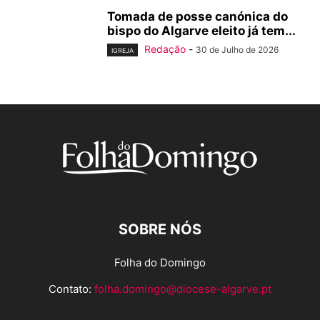
Tomada de posse canónica do
bispo do Algarve eleito já tem...
Redação
-
30 de Julho de 2026
IGREJA
SOBRE NÓS
Folha do Domingo
Contato:
folha.domingo@diocese-algarve.pt