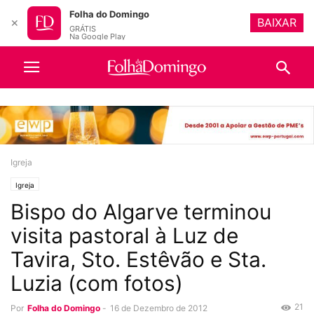
Folha do Domingo
BAIXAR
✕
GRÁTIS
Na Google Play
Igreja
Igreja
Bispo do Algarve terminou
visita pastoral à Luz de
Tavira, Sto. Estêvão e Sta.
Luzia (com fotos)
21
Por
Folha do Domingo
-
16 de Dezembro de 2012