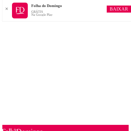
Folha do Domingo
BAIXAR
✕
GRÁTIS
Na Google Play