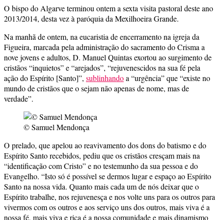
O bispo do Algarve terminou ontem a sexta visita pastoral deste ano
2013/2014, desta vez à paróquia da Mexilhoeira Grande.
Na manhã de ontem, na eucaristia de encerramento na igreja da
Figueira, marcada pela administração do sacramento do Crisma a
nove jovens e adultos, D. Manuel Quintas exortou ao surgimento de
cristãos “inquietos” e “arejados”, “rejuvenescidos na sua fé pela
ação do Espírito [Santo]”,
sublinhando
a “urgência” que “existe no
mundo de cristãos que o sejam não apenas de nome, mas de
verdade”.
© Samuel Mendonça
O prelado, que apelou ao reavivamento dos dons do batismo e do
Espírito Santo recebidos, pediu que os cristãos cresçam mais na
“identificação com Cristo” e no testemunho da sua pessoa e do
Evangelho. “Isto só é possível se dermos lugar e espaço ao Espírito
Santo na nossa vida. Quanto mais cada um de nós deixar que o
Espírito trabalhe, nos rejuvenesça e nos volte uns para os outros para
vivermos com os outros e aos serviço uns dos outros, mais viva é a
nossa fé, mais viva e rica é a nossa comunidade e mais dinamismo