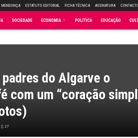
L MENDONÇA
ESTATUTO EDITORIAL
FICHA TÉCNICA
ASSINATURA
CONTACT
JA
SOCIEDADE
ECONOMIA
POLÍTICA
EDUCAÇÃO
CUL
 padres do Algarve o
fé com um “coração simp
otos)
27