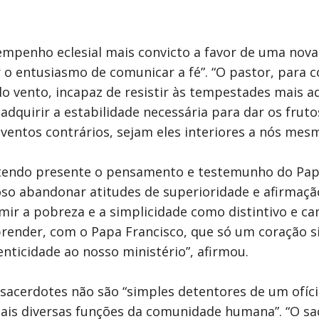
empenho eclesial mais convicto a favor de uma nova
r o entusiasmo de comunicar a fé”. “O pastor, para 
o vento, incapaz de resistir às tempestades mais ad
 adquirir a estabilidade necessária para dar os fr
s ventos contrários, sejam eles interiores a nós mes
, tendo presente o pensamento e testemunho do Pap
rioso abandonar atitudes de superioridade e afirmaçã
umir a pobreza e a simplicidade como distintivo e c
prender, com o Papa Francisco, que só um coração s
nticidade ao nosso ministério”, afirmou.
sacerdotes não são “simples detentores de um ofíc
ais diversas funções da comunidade humana”. “O sa