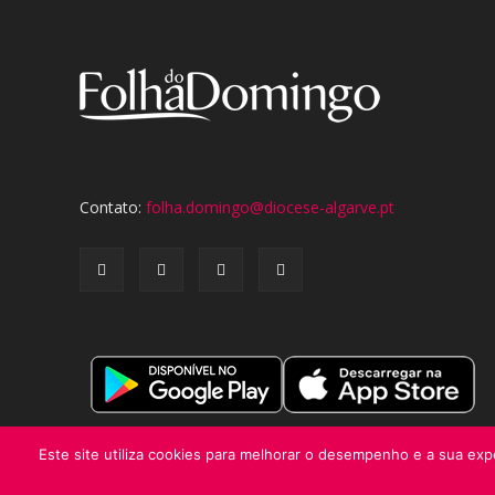
Contato:
folha.domingo@diocese-algarve.pt
Este site utiliza cookies para melhorar o desempenho e a sua expe