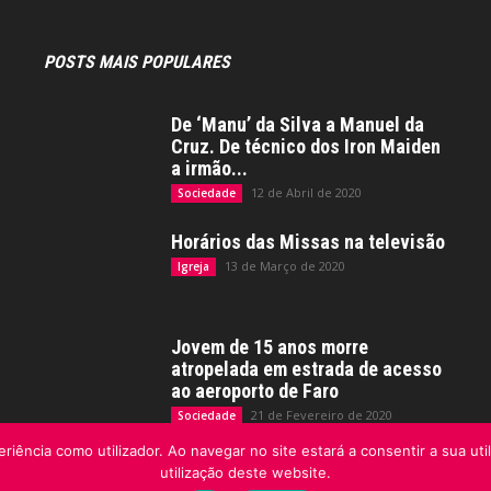
POSTS MAIS POPULARES
De ‘Manu’ da Silva a Manuel da
Cruz. De técnico dos Iron Maiden
a irmão...
12 de Abril de 2020
Sociedade
Horários das Missas na televisão
13 de Março de 2020
Igreja
Jovem de 15 anos morre
atropelada em estrada de acesso
ao aeroporto de Faro
21 de Fevereiro de 2020
Sociedade
riência como utilizador. Ao navegar no site estará a consentir a sua uti
utilização deste website.