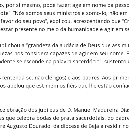
, por si mesmo, pode fazer: age em nome da pessoa
rdote”. “Nós somos seus ministros e somo-lo, não em
vor do seu povo”, explicou, acrescentando que “Cr
a estar presente no meio da humanidade e agir em se
ublinhou a “grandeza da audácia de Deus que assim
uezas nos considera capazes de agir em seu nome. E
ente se esconde na palavra sacerdócio”, sustentou
s (entenda-se, não clérigos) e aos padres. Aos prime
s apelou que estimem os fiéis que lhe estão confia
celebração dos jubileus de D. Manuel Madureira Dia
res que celebra bodas de prata sacerdotais, do padre
e Augusto Dourado, da diocese de Beja a residir no