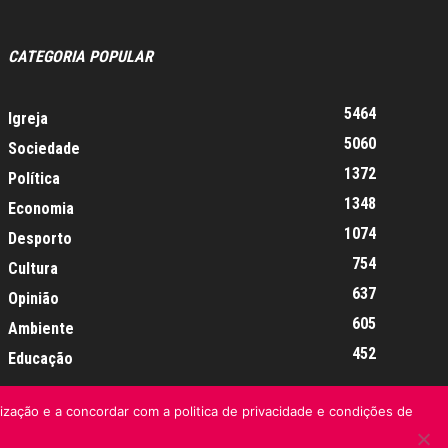
CATEGORIA POPULAR
5464
Igreja
5060
Sociedade
1372
Política
1348
Economia
1074
Desporto
754
Cultura
637
Opinião
605
Ambiente
452
Educação
lização e a concordar com a politica de privacidade e condições de