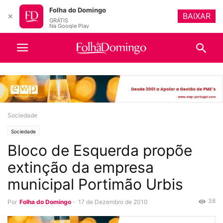
Folha do Domingo
BAIXAR
✕
GRÁTIS
Na Google Play
Sociedade
Sociedade
Bloco de Esquerda propõe
extinção da empresa
municipal Portimão Urbis
38
Por
Folha do Domingo
-
17 de Dezembro de 2010